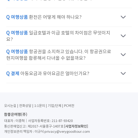
Q 여행상품
환전은 어떻게 해야 하나요?
Q 여행상품
일급호텔과 이급 호텔의 차이점은 무엇이지
요?
Q 여행상품
항공권을 소지하고 있습니다. 이 항공권으로
현지여행을 합류해서 다녀올 수 없을까요?
Q 결제
아동요금과 유아요금은 얼마인가요?
오시는길
전화상담
1:1문의
기업/단체
PC버전
참좋은여행(주)
대표자 : 이종혁│사업자등록번호 : 211-87-93420
[사업자정보확인]
통신판매업신고 : 제2017-서울중구-1407호
개인정보관리 책임자 : 이규식 privacy@verygoodtour.com