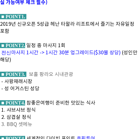
실 가능여부 체크 필수)
■ POINT1.
2019년 신규오픈 5성급 헤난 타왈라 리조트에서 즐기는 자유일정
포함
일정 중 마사지 1회
■ POINT2.
마사지 1시간 -> 1시간 30분 업그레이드($30불 상당)
(성인만
전신
해당)
보홀 팡라오 시내관광
■ POINT3.
- 사왕재래시장
- 성 어거스틴 성당
참좋은여행이 준비한 맛있는 식사
■ POINT4.
1. 샤브샤브 정식
2. 삼겹살 정식
3. BBQ 셋메뉴
세계적인 다이빙 포인트
호핑투어
■ POINT4.