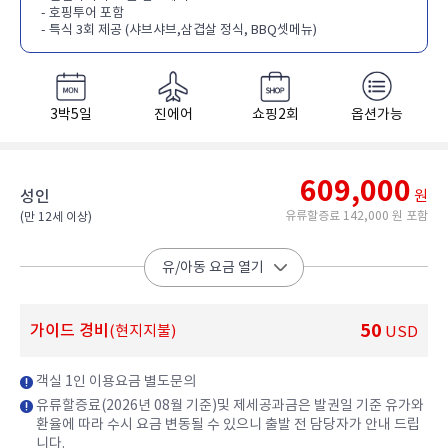
- 호핑투어 포함
- 특식 3회 제공 (샤브샤브,삼겹살 정식, BBQ셋메뉴)
3박5일
진에어
쇼핑2회
옵션가능
609,000
성인
원
유류할증료 142,000 원 포함
(만 12세 이상)​
유/아동 요금 열기
50
가이드 경비
(현지지불)
USD
객실 1인 이용요금 별도문의
유류할증료(2026년 08월 기준)및 제세공과금은 발권일 기준 유가와
환율에 따라 수시 요금 변동될 수 있으니 출발 전 담당자가 안내 드립
니다.