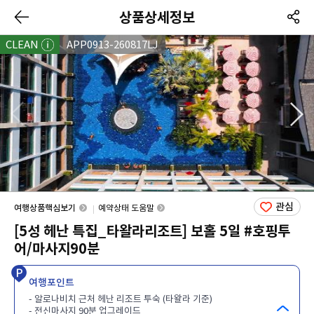
상품상세정보
CLEAN
APP0913-260817LJ
관심
여행상품핵심보기
예약상태 도움말
[5성 헤난 특집_타왈라리조트] 보홀 5일 #호핑투
어/마사지90분
여행포인트
- 알로나비치 근처 헤난 리조트 투숙 (타왈라 기준)
- 전신마사지 90분 업그레이드