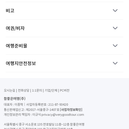
비고
여권/비자
여행준비물
여행지안전정보
오시는길
전화상담
1:1문의
기업/단체
PC버전
참좋은여행(주)
대표자 : 이종혁│사업자등록번호 : 211-87-93420
[사업자정보확인]
통신판매업신고 : 제2017-서울중구-1407호
개인정보관리 책임자 : 이규식 privacy@verygoodtour.com
서울특별시 중구 서소문로 135 연호빌딩 11층~12층 참좋은여행