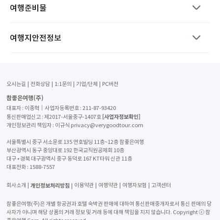
여행준비물
여행지안전정보
오시는길
전화상담
1:1문의
기업/단체
PC버전
참좋은여행(주)
대표자 : 이종혁│사업자등록번호 : 211-87-93420
[사업자정보확인]
통신판매업신고 : 제2017-서울중구-1407호
개인정보관리 책임자 : 이규식 privacy@verygoodtour.com
서울특별시 중구 서소문로 135 연호빌딩 11층~12층 참좋은여행
부산광역시 동구 중앙대로 192 한국교직원공제회 10층
대구 • 경북 대구광역시 중구 동덕로 167 KT타워 신관 11층
대표전화 :
1588-7557
개인정보처리방침
회사소개
이용약관
여행약관
여행자보험
고객센터
참좋은여행(주)은 개별 항공권과 호텔 숙박권 판매에 대하여 통신판매중개자로서 통신 판매의 당
사자가 아니며 해당 상품의 거래 정보 및 거래 등에 대해 책임을 지지 않습니다. Copyright ⓒ 참