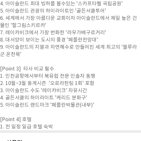
4. 아이슬란드 최대 빙하를 볼수있는 '스카프타펠 국립공원'
5. 아이슬란드 관광의 하이라이트인 '골든서클투어'
6. 세계에서 가장 아름다운 교회이자 아이슬란드에서 제일 높은 건
물인 '할그림스키르캬'
7. 레이캬비크에서 가장 번화한 '라우가베구르거리'
8. 대서양이 보이는 도시의 풍경 '페를란전망대'
9. 아이슬란드의 지열과 자연해수로 만들어진 세계 최고의 '블루라
군 온천욕'
[Point 3] 타사 비교 필수
1. 인천공항에서부터 북유럽 전문 인솔자 동행
2. 10월~3월 동계시즌 '오로라헌팅 1회' 포함
3. 아이슬란드 수도 '레이캬비크' 자유시간
4. 골든서클의 하이라이트 '케리드 분화구'
5. 아이슬란드 랜드마크 '페를란박물관(내부)'
[Point 4] 호텔
1. 전 일정 일급 호텔 숙박