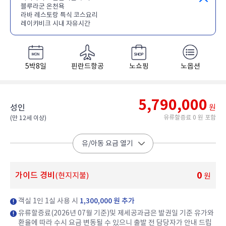
블루라군 온천욕
라바 레스토랑 특식 코스요리
레이캬비크 시내 자유시간
5박8일
핀란드항공
노쇼핑
노옵션
5,790,000
성인
원
유류할증료 0 원 포함
(만 12세 이상)​
유/아동 요금 열기
0
가이드 경비
(현지지불)
원
객실 1인 1실 사용 시
1,300,000 원 추가
유류할증료(2026년 07월 기준)및 제세공과금은 발권일 기준 유가와
환율에 따라 수시 요금 변동될 수 있으니 출발 전 담당자가 안내 드립