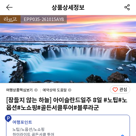
상품상세정보
EPP035-261015AY8
관심
여행상품핵심보기
예약상태 도움말
[잠들지 않는 하늘] 아이슬란드일주 8일 #노팁#노
옵션#노쇼핑#골든서클투어#블루라군
여행포인트
노팁/노옵션/노쇼핑
하이라이트 골든서클 투어