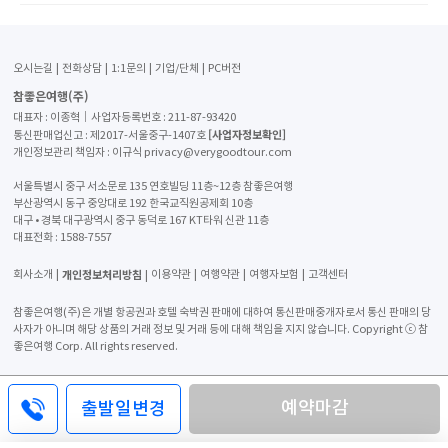
오시는길
전화상담
1:1문의
기업/단체
PC버전
참좋은여행(주)
대표자 : 이종혁│사업자등록번호 : 211-87-93420
[사업자정보확인]
통신판매업신고 : 제2017-서울중구-1407호
개인정보관리 책임자 : 이규식 privacy@verygoodtour.com
서울특별시 중구 서소문로 135 연호빌딩 11층~12층 참좋은여행
부산광역시 동구 중앙대로 192 한국교직원공제회 10층
대구 • 경북 대구광역시 중구 동덕로 167 KT타워 신관 11층
대표전화 :
1588-7557
개인정보처리방침
회사소개
이용약관
여행약관
여행자보험
고객센터
참좋은여행(주)은 개별 항공권과 호텔 숙박권 판매에 대하여 통신판매중개자로서 통신 판매의 당
사자가 아니며 해당 상품의 거래 정보 및 거래 등에 대해 책임을 지지 않습니다. Copyright ⓒ 참
좋은여행 Corp. All rights reserved.
예약마감
출발일변경