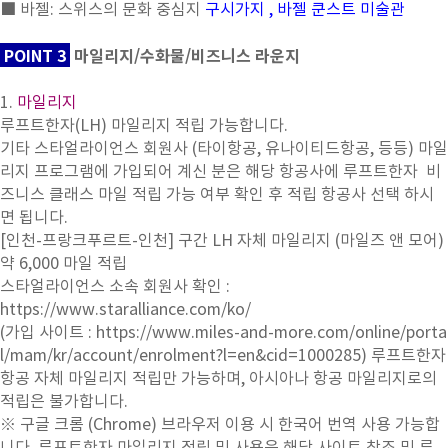
■ 바젤: 스위스의 문화 중심지
구시가지 , 바젤 쿤스트 미술관
POINT 3
마일리지/수화물/비즈니스 라운지
1.
마일리지
루프트한자(LH) 마일리지 적립 가능합니다.
기타 스타얼라이언스 회원사 (타이항공, 유나이티드항공, 등등) 마일
리지 프로그램에 가입되어 계신 분은 해당 항공사에 루프트한자 비
즈니스 클래스 마일 적립 가능 여부 확인 후 적립 항공사 선택 하시
면 됩니다.
[인천-프랑크푸르트-인천] 구간 LH 자체 마일리지 (마일즈 앤 모어)
약 6,000 마일 적립
스타얼라이언스 소속 회원사 확인 :
https://www.staralliance.com/ko/
(가입 사이트 :
https://www.miles-and-more.com/online/porta
l/mam/kr/account/enrolment?l=en&cid=1000285
) 루프트한자
항공 자체 마일리지 적립만 가능하며, 아시아나 항공 마일리지로의
적립은 불가합니다.
※ 구글 크롬 (Chrome) 브라우저 이용 시 한국어 번역 사용 가능합
니다. 루프트한자 마일리지 적립 및 사용은 해당 사이트 참조 및 루