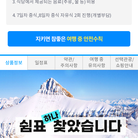
3. 식당에서 제공되는 음료(주류, 물 등) 비용
4. 7일차 중식,8일차 중식 자유식 2회 진행(개별부담)
약관/
여행 중
선택관광/
상품정보
일정표
주의사항
유의사항
쇼핑안내