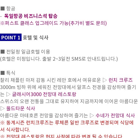
■ 항공
독일항공 비즈니스석 탑승
-
※퍼스트 클래스 업그레이드 가능(추가비 별도 문의)
POINT 1
호텔 및 식사
■ 전일정 일급호텔 이용
(호텔은 미정입니다. 출발 2~3일전 SMS로 안내드립니다.)
■ 특식
찰리 채플린 마저 감동 시킨 레만 호에서 여유로운 ▷
런치 크루즈
3000m 빙하 위에 세워진 전망대에서 알프스 전경을 감상하며 즐기
는 ▷
글래시어3000 전망대 레스토랑
스위스의 오랜 전통을 그대로 유지하여 지금까지에 이어온 아름다운
▷
올드타운 식사
아름다운 마테호른 전망을 감상하며 즐기는 ▷
수네가 전망대 식사
※ 동계시즌 런치크루즈는 루체른 일반 크루즈로 변경되며 식당에
서 식사합니다.
※ 전망대 레스토랑은 현지 사정에 따라 변경 될 수 있습니다.