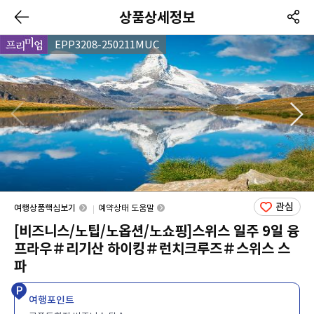
상품상세정보
EPP3208-250211MUC
관심
여행상품핵심보기
예약상태 도움말
[비즈니스/노팁/노옵션/노쇼핑]스위스 일주 9일 융
프라우＃리기산 하이킹＃런치크루즈＃스위스 스
파
여행포인트