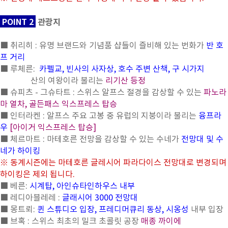
POINT 2
관광지
■ 취리히 : 유명 브랜드와 기념품 샵들이 즐비해 있는 번화가
반 호
프 거리
■ 루체른:
카펠교, 빈사의 사자상, 호수 주변 산책, 구 시가지
산의 여왕이라 불리는
리기산 등정
■ 슈피츠 - 그슈타트 : 스위스 알프스 절경을 감상할 수 있는
파노라
마 열차, 골든패스 익스프레스 탑승
■ 인터라켄 : 알프스 주요 고봉 중 유럽의 지붕이라 불리는
융프라
우
[아이거 익스프레스 탑승]
■ 체르마트 : 마테호른 전망을 감상할 수 있는 수네가
전망대 및 수
네가 하이킹
※ 동계시즌에는 마테호른 글레시어 파라다이스 전망대로 변경되며
하이킹은 제외 됩니다.
■ 베른:
시계탑, 아인슈타인하우스 내부
■ 레디아블레레 :
글래시어 3000 전망대
■ 몽트뢰:
퀸 스튜디오 입장, 프레디머큐리 동상, 시옹성
내부 입장
■ 브혹 : 스위스 최초의 밀크 초콜릿 공장
매종 까이에