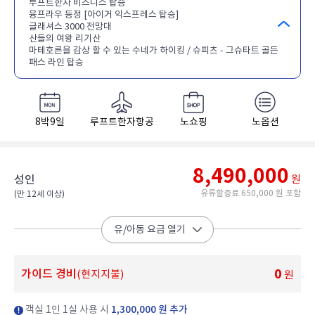
루프트한자 비즈니스 탑승
융프라우 등정 [아이거 익스프레스 탑승]
글래셔스 3000 전망대
산들의 여왕 리기산
마테호른을 감상 할 수 있는 수네가 하이킹 / 슈피츠 - 그슈타트 골든
패스 라인 탑승
8박9일
루프트한자항공
노쇼핑
노옵션
8,490,000
성인
원
유류할증료 650,000 원 포함
(만 12세 이상)​
유/아동 요금 열기
0
가이드 경비
(현지지불)
원
객실 1인 1실 사용 시
1,300,000 원 추가