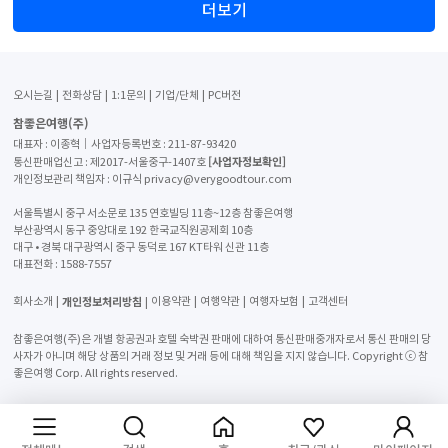
더보기
오시는길
전화상담
1:1문의
기업/단체
PC버전
참좋은여행(주)
대표자 : 이종혁│사업자등록번호 : 211-87-93420
[사업자정보확인]
통신판매업신고 : 제2017-서울중구-1407호
개인정보관리 책임자 : 이규식 privacy@verygoodtour.com
서울특별시 중구 서소문로 135 연호빌딩 11층~12층 참좋은여행
부산광역시 동구 중앙대로 192 한국교직원공제회 10층
대구 • 경북 대구광역시 중구 동덕로 167 KT타워 신관 11층
대표전화 :
1588-7557
개인정보처리방침
회사소개
이용약관
여행약관
여행자보험
고객센터
참좋은여행(주)은 개별 항공권과 호텔 숙박권 판매에 대하여 통신판매중개자로서 통신 판매의 당
사자가 아니며 해당 상품의 거래 정보 및 거래 등에 대해 책임을 지지 않습니다. Copyright ⓒ 참
좋은여행 Corp. All rights reserved.