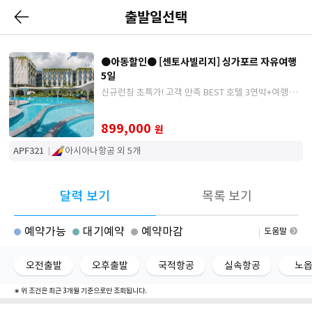
출발일선택
●아동할인● [센토사빌리지] 싱가포르 자유여행
5일
신규런칭 초특가! 고객 만족 BEST 호텔 3연박+여행자
보험 포함
899,000
원
APF321
아시아나항공 외 5개
달력 보기
목록 보기
예약가능
대기예약
예약마감
도움말
오전출발
오후출발
국적항공
실속항공
노
∗ 위 조건은 최근 3개월 기준으로만 조회됩니다.