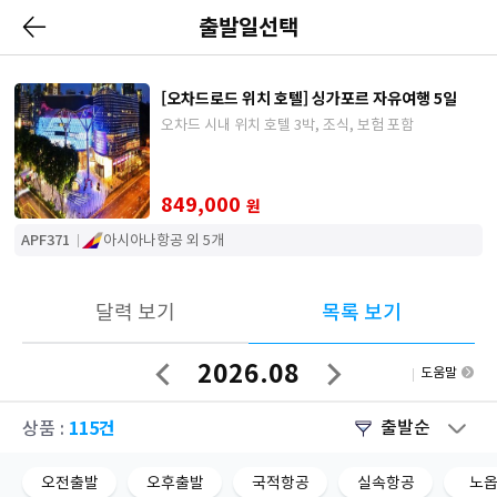
출발일선택
[오차드로드 위치 호텔] 싱가포르 자유여행 5일
오차드 시내 위치 호텔 3박, 조식, 보험 포함
849,000
원
APF371
아시아나항공 외 5개
달력 보기
목록 보기
2026.08
도움말
이
다
전
음
달
달
115건
출발순
상품 :
오전출발
오후출발
국적항공
실속항공
노