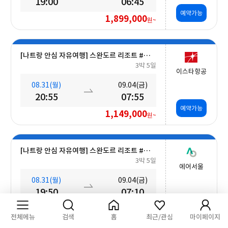
19:00
06:45
예약가능
1,899,000
원~
[나트랑 안심 자유여행] 스완도르 리조트 #올인크루시브+오션뷰+밤 10시 레체포함+미니바1회 5일
3박 5일
이스타항공
08.31(월)
09.04(금)
20:55
07:55
예약가능
1,149,000
원~
[나트랑 안심 자유여행] 스완도르 리조트 #올인크루시브+오션뷰+미니바 5일
3박 5일
에어서울
08.31(월)
09.04(금)
19:50
07:10
예약가능
1,549,000
원~
전체메뉴
검색
홈
최근/관심
마이페이지