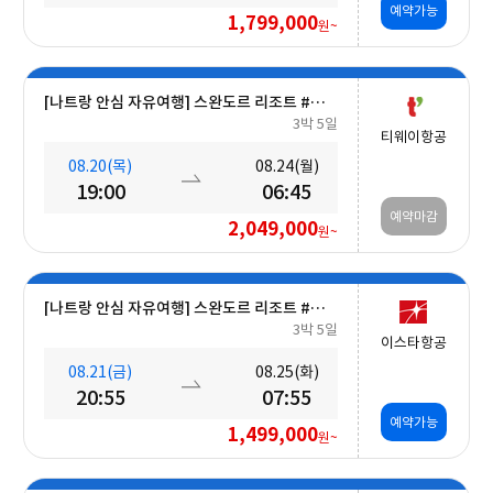
예약가능
1,799,000
원~
[나트랑 안심 자유여행] 스완도르 리조트 #올인크루시브+오션뷰+미니바 5일
3박 5일
티웨이항공
08.20(목)
08.24(월)
19:00
06:45
예약마감
2,049,000
원~
[나트랑 안심 자유여행] 스완도르 리조트 #올인크루시브+오션뷰+밤 10시 레체포함+미니바1회 5일
3박 5일
이스타항공
08.21(금)
08.25(화)
20:55
07:55
예약가능
1,499,000
원~