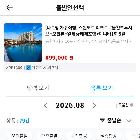
출발일선택
[나트랑 자유여행] 스완도르 리조트 #올인크루시
브+오션뷰+얼체or레체포함+미니바1회 5일
공항에서 5-10분거리 위치, 전일정 식사,음료 무제한
제공, 다양한 공연 및 키즈클럽 부대시설
899,000
원
APP1309
대한항공 외 7개
달력 보기
목록 보기
2026.08
도움말
이
다
전
음
달
달
79건
출발순
상품 :
오전출발
오후출발
국적항공
실속항공
노