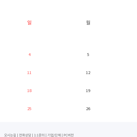
일
월
4
5
11
12
18
19
25
26
오시는길
전화상담
1:1문의
기업/단체
PC버전