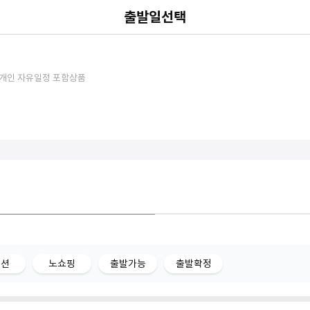
출발일선택
+ 개인 자유일정 포함상품
옵션
노쇼핑
출발가능
출발확정