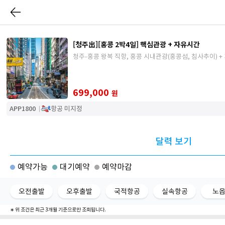
[청주出][홍콩 2박4일] 핵심관광 + 자유시간
청주-홍콩 왕복 직항, 홍콩 시내관광(홍콩섬, 침사추이) 
699,000
원
APP1800
항공 미지정
달력 보기
예약가능
대기예약
예약마감
오전출발
오후출발
국적항공
실속항공
노
∗ 위 조건은 최근 3개월 기준으로만 조회됩니다.