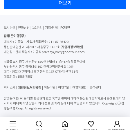
더보기
오시는길
전화상담
1:1문의
기업/단체
PC버전
참좋은여행(주)
대표자 : 이종혁│사업자등록번호 : 211-87-93420
[사업자정보확인]
통신판매업신고 : 제2017-서울중구-1407호
개인정보관리 책임자 : 이규식 privacy@verygoodtour.com
서울특별시 중구 서소문로 135 연호빌딩 11층~12층 참좋은여행
부산광역시 동구 중앙대로 192 한국교직원공제회 10층
대구 • 경북 대구광역시 중구 동덕로 167 KT타워 신관 11층
대표전화 :
1588-7557
개인정보처리방침
회사소개
이용약관
여행약관
여행자보험
고객센터
참좋은여행(주)은 개별 항공권과 호텔 숙박권 판매에 대하여 통신판매중개자로서 통신 판매의 당
사자가 아니며 해당 상품의 거래 정보 및 거래 등에 대해 책임을 지지 않습니다. Copyright ⓒ 참
좋은여행 Corp. All rights reserved.