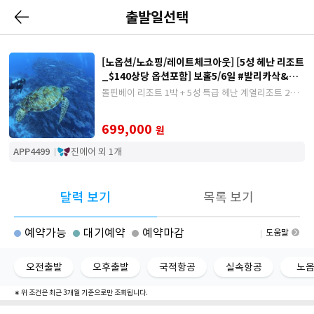
출발일선택
[노옵션/노쇼핑/레이트체크아웃] [5성 헤난 리조트
_$140상당 옵션포함] 보홀5/6일 #발리카삭&나
팔링 호핑투어+ 히낙다라동굴투어
돌핀베이 리조트 1박 + 5성 특급 헤난 계열리조트 2박 +
레이트 체크아웃
699,000
원
APP4499
진에어 외 1개
달력 보기
목록 보기
예약가능
대기예약
예약마감
도움말
오전출발
오후출발
국적항공
실속항공
노
∗ 위 조건은 최근 3개월 기준으로만 조회됩니다.