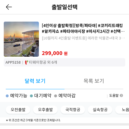
출발일선택
[4인이상 출발확정][방콕/파타야] #코끼리트래킹
#알카자쇼 #파타야야시장 #마사지2시간 #선택일
정
[10월까지 4인출발 이벤트중] 에라완 박물관+태국 3대
쌀국수 또는 왓아룬뷰 레스토랑 식사 포함, 가성비있게
즐기는 방콕/파타야의 정석
299,000
원
APP5158
티웨이항공 외 6개
달력 보기
목록 보기
예약가능
대기예약
예약마감
도움말
오전출발
오후출발
국적항공
실속항공
노
∗ 위 조건은 최근 3개월 기준으로만 조회됩니다.