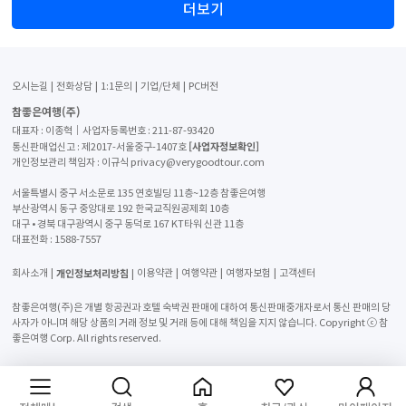
더보기
오시는길
전화상담
1:1문의
기업/단체
PC버전
참좋은여행(주)
대표자 : 이종혁│사업자등록번호 : 211-87-93420
[사업자정보확인]
통신판매업신고 : 제2017-서울중구-1407호
개인정보관리 책임자 : 이규식 privacy@verygoodtour.com
서울특별시 중구 서소문로 135 연호빌딩 11층~12층 참좋은여행
부산광역시 동구 중앙대로 192 한국교직원공제회 10층
대구 • 경북 대구광역시 중구 동덕로 167 KT타워 신관 11층
대표전화 :
1588-7557
개인정보처리방침
회사소개
이용약관
여행약관
여행자보험
고객센터
참좋은여행(주)은 개별 항공권과 호텔 숙박권 판매에 대하여 통신판매중개자로서 통신 판매의 당
사자가 아니며 해당 상품의 거래 정보 및 거래 등에 대해 책임을 지지 않습니다. Copyright ⓒ 참
좋은여행 Corp. All rights reserved.