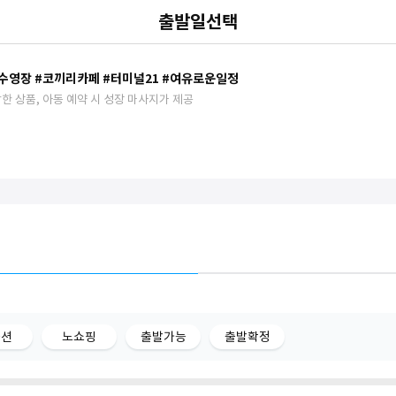
출발일선택
수영장 #코끼리카페 #터미널21 #여유로운일정
한 상품, 아동 예약 시 성장 마사지가 제공
옵션
노쇼핑
출발가능
출발확정