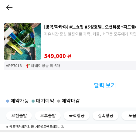
[방콕/파타야] #노쇼핑 #5성호텔_오션뷰룸+파도풀
자유시간 중심 일정으로 가족, 커플, 소그룹 모두에게 적합
549,000
원
APP7018
티웨이항공 외 6개
달력 보기
예약가능
대기예약
예약마감
오전출발
오후출발
국적항공
실속항공
노
∗ 위 조건은 최근 3개월 기준으로만 조회됩니다.