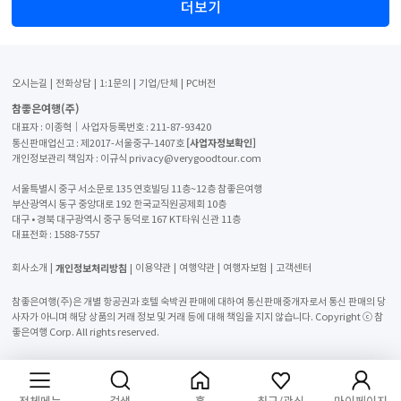
더보기
오시는길
전화상담
1:1문의
기업/단체
PC버전
참좋은여행(주)
대표자 : 이종혁│사업자등록번호 : 211-87-93420
[사업자정보확인]
통신판매업신고 : 제2017-서울중구-1407호
개인정보관리 책임자 : 이규식 privacy@verygoodtour.com
서울특별시 중구 서소문로 135 연호빌딩 11층~12층 참좋은여행
부산광역시 동구 중앙대로 192 한국교직원공제회 10층
대구 • 경북 대구광역시 중구 동덕로 167 KT타워 신관 11층
대표전화 :
1588-7557
개인정보처리방침
회사소개
이용약관
여행약관
여행자보험
고객센터
참좋은여행(주)은 개별 항공권과 호텔 숙박권 판매에 대하여 통신판매중개자로서 통신 판매의 당
사자가 아니며 해당 상품의 거래 정보 및 거래 등에 대해 책임을 지지 않습니다. Copyright ⓒ 참
좋은여행 Corp. All rights reserved.