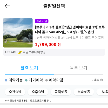
출발일선택
프리미엄
[브루나이 3색 골프][7성급 엠파이어호텔 3박]브루
나이 골프 54H 4/5일_노쇼핑/노팁/노옵션
7성급 엠파이어호텔 3박, 3색 브루나이 골프 투어 포함
1,799,000
원
APP748
로열브루나이항공
달력 보기
목록 보기
예약가능
대기예약
예약마감
도움말
오전출발
오후출발
국적항공
실속항공
노
∗ 위 조건은 최근 3개월 기준으로만 조회됩니다.