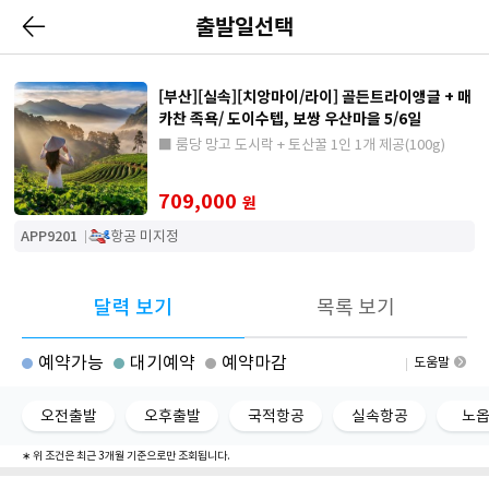
출발일선택
[부산][실속][치앙마이/라이] 골든트라이앵글 + 매
카찬 족욕/ 도이수텝, 보쌍 우산마을 5/6일
■ 룸당 망고 도시락 + 토산꿀 1인 1개 제공(100g)
709,000
원
APP9201
항공 미지정
달력 보기
목록 보기
예약가능
대기예약
예약마감
도움말
오전출발
오후출발
국적항공
실속항공
노
∗ 위 조건은 최근 3개월 기준으로만 조회됩니다.