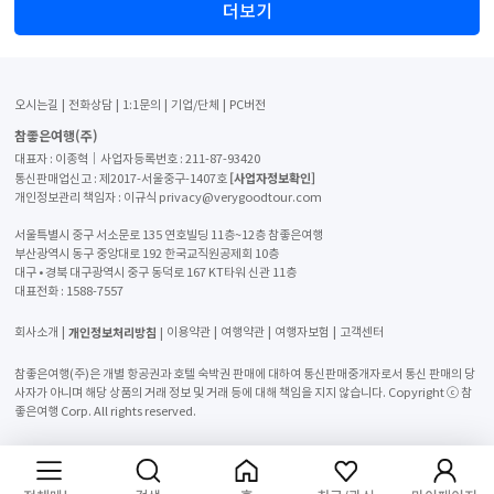
더보기
오시는길
전화상담
1:1문의
기업/단체
PC버전
참좋은여행(주)
대표자 : 이종혁│사업자등록번호 : 211-87-93420
[사업자정보확인]
통신판매업신고 : 제2017-서울중구-1407호
개인정보관리 책임자 : 이규식 privacy@verygoodtour.com
서울특별시 중구 서소문로 135 연호빌딩 11층~12층 참좋은여행
부산광역시 동구 중앙대로 192 한국교직원공제회 10층
대구 • 경북 대구광역시 중구 동덕로 167 KT타워 신관 11층
대표전화 :
1588-7557
개인정보처리방침
회사소개
이용약관
여행약관
여행자보험
고객센터
참좋은여행(주)은 개별 항공권과 호텔 숙박권 판매에 대하여 통신판매중개자로서 통신 판매의 당
사자가 아니며 해당 상품의 거래 정보 및 거래 등에 대해 책임을 지지 않습니다. Copyright ⓒ 참
좋은여행 Corp. All rights reserved.