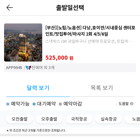
출발일선택
[부산][노팁/노옵션] 다낭,호이안/시내중심 센터포
인트/맛집투어/마사지 2회 4/5/6일
스낵박스 OR 과일바구니 선예약 프로모션, 트립어드바
이져 선정맛집투어, 기본 마사지 2회 포함
525,000
원
APP9945
진에어 외 3개
달력 보기
목록 보기
예약가능
대기예약
예약마감
도움말
오전출발
오후출발
국적항공
실속항공
노
∗ 위 조건은 최근 3개월 기준으로만 조회됩니다.