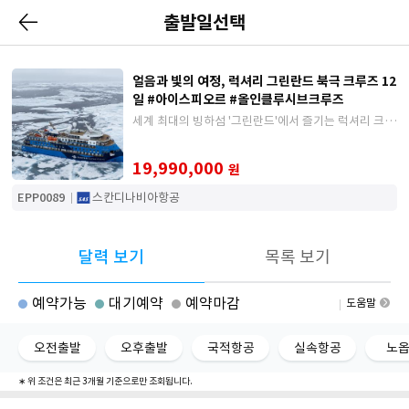
출발일선택
얼음과 빛의 여정, 럭셔리 그린란드 북극 크루즈 12
일 #아이스피오르 #올인클루시브크루즈
세계 최대의 빙하섬 '그린란드'에서 즐기는 럭셔리 크루
즈여행
19,990,000
원
EPP0089
스칸디나비아항공
달력 보기
목록 보기
예약가능
대기예약
예약마감
도움말
오전출발
오후출발
국적항공
실속항공
노
∗ 위 조건은 최근 3개월 기준으로만 조회됩니다.