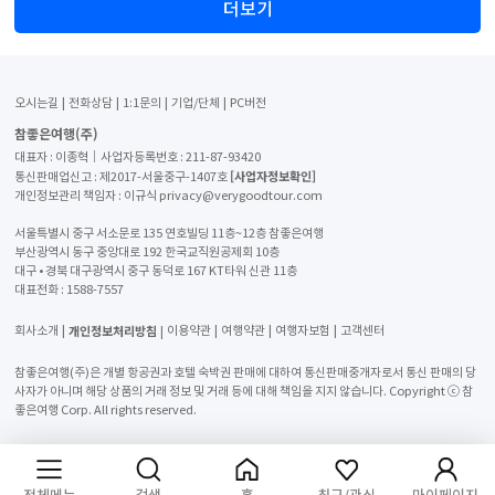
더보기
오시는길
전화상담
1:1문의
기업/단체
PC버전
참좋은여행(주)
대표자 : 이종혁│사업자등록번호 : 211-87-93420
[사업자정보확인]
통신판매업신고 : 제2017-서울중구-1407호
개인정보관리 책임자 : 이규식 privacy@verygoodtour.com
서울특별시 중구 서소문로 135 연호빌딩 11층~12층 참좋은여행
부산광역시 동구 중앙대로 192 한국교직원공제회 10층
대구 • 경북 대구광역시 중구 동덕로 167 KT타워 신관 11층
대표전화 :
1588-7557
개인정보처리방침
회사소개
이용약관
여행약관
여행자보험
고객센터
참좋은여행(주)은 개별 항공권과 호텔 숙박권 판매에 대하여 통신판매중개자로서 통신 판매의 당
사자가 아니며 해당 상품의 거래 정보 및 거래 등에 대해 책임을 지지 않습니다. Copyright ⓒ 참
좋은여행 Corp. All rights reserved.