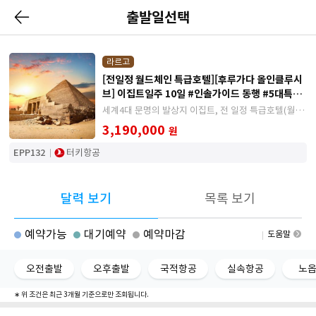
출발일선택
라르고
[전일정 월드체인 특급호텔][후루가다 올인클루시
브] 이집트일주 10일 #인솔가이드 동행 #5대특식
#이집트대박물관
세계4대 문명의 발상지 이집트, 전 일정 특급호텔(월드
체인포함)과 후루가다 월드체인 올인클루시브 호텔 숙
3,190,000
원
박, 25년 오픈한 대박물관까지 포함된 일정
EPP132
터키항공
달력 보기
목록 보기
예약가능
대기예약
예약마감
도움말
오전출발
오후출발
국적항공
실속항공
노
∗ 위 조건은 최근 3개월 기준으로만 조회됩니다.