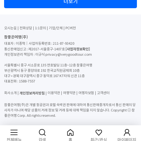
더보기
오시는길
전화상담
1:1문의
기업/단체
PC버전
참좋은여행(주)
대표자 : 이종혁│사업자등록번호 : 211-87-93420
[사업자정보확인]
통신판매업신고 : 제2017-서울중구-1407호
개인정보관리 책임자 : 이규식 privacy@verygoodtour.com
서울특별시 중구 서소문로 135 연호빌딩 11층~12층 참좋은여행
부산광역시 동구 중앙대로 192 한국교직원공제회 10층
대구 • 경북 대구광역시 중구 동덕로 167 KT타워 신관 11층
대표전화 :
1588-7557
개인정보처리방침
회사소개
이용약관
여행약관
여행자보험
고객센터
참좋은여행(주)은 개별 항공권과 호텔 숙박권 판매에 대하여 통신판매중개자로서 통신 판매의 당
사자가 아니며 해당 상품의 거래 정보 및 거래 등에 대해 책임을 지지 않습니다. Copyright ⓒ 참
좋은여행 Corp. All rights reserved.
전체메뉴
검색
홈
최근/관심
마이페이지