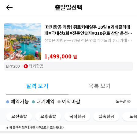
출발일선택
[터키항공 직항] 튀르키예일주 10일 #괴베클리테
페#국내선2회#전문인솔자#210유로 상당 옵션,
11대특식
참좋은여행 단독 상품! 전문 인솔가이드와 튀르키예 내
국내선 2회 이동 포함, 전일정 특급호텔(월드체인 2박
+온천호텔 포함)과 210유로상당 예약자 혜택
1,499,000
원
EPP200
터키항공
달력 보기
목록 보기
예약가능
대기예약
예약마감
도움말
오전출발
오후출발
국적항공
실속항공
노
∗ 위 조건은 최근 3개월 기준으로만 조회됩니다.