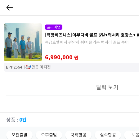
프리미엄
[직항비즈니스]아부다비 골프 6일+럭셔리 호캉스+
특급호텔에서 편안히 쉬며 즐기는 럭셔리 골프 투어
6,990,000
원
EPP2564
항공 미지정
달력 보기
0건
상품 :
오전출발
오후출발
국적항공
실속항공
노