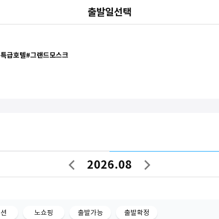
출발일선택
 #특급호텔#그랜드모스크
2026.08
이
다
전
음
달
달
옵션
노쇼핑
출발가능
출발확정