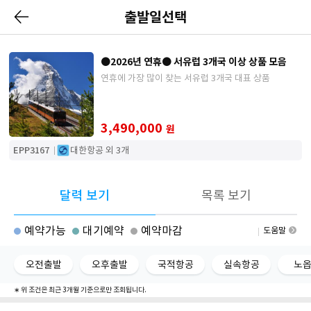
출발일선택
●2026년 연휴● 서유럽 3개국 이상 상품 모음
연휴에 가장 많이 찾는 서유럽 3개국 대표 상품
3,490,000
원
EPP3167
대한항공 외 3개
달력 보기
목록 보기
예약가능
대기예약
예약마감
도움말
오전출발
오후출발
국적항공
실속항공
노
∗ 위 조건은 최근 3개월 기준으로만 조회됩니다.