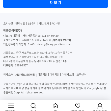
더보기
오시는길
전화상담
1:1문의
기업/단체
PC버전
참좋은여행(주)
대표자 : 이종혁│사업자등록번호 : 211-87-93420
[사업자정보확인]
통신판매업신고 : 제2017-서울중구-1407호
개인정보관리 책임자 : 이규식 privacy@verygoodtour.com
서울특별시 중구 서소문로 135 연호빌딩 11층~12층 참좋은여행
부산광역시 동구 중앙대로 192 한국교직원공제회 10층
대구 • 경북 대구광역시 중구 동덕로 167 KT타워 신관 11층
대표전화 :
1588-7557
개인정보처리방침
회사소개
이용약관
여행약관
여행자보험
고객센터
참좋은여행(주)은 개별 항공권과 호텔 숙박권 판매에 대하여 통신판매중개자로서 통신 판매의 당
사자가 아니며 해당 상품의 거래 정보 및 거래 등에 대해 책임을 지지 않습니다. Copyright ⓒ 참
좋은여행 Corp. All rights reserved.