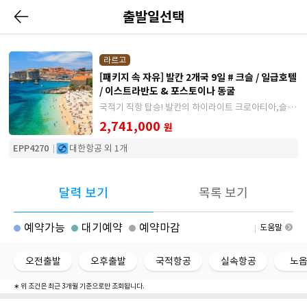
출발일선택
라르고
[패키지 속 자유] 발칸 2개국 9일 # 크슬 / 일급호텔
/ 이스트라반도 & 포스토이나 동굴
국적기 직항 탑승! 발칸의 하이라이트 크로아티아,슬로
베니아만 찬찬히 보는 일정
2,741,000
원
EPP4270
대한항공 외 1개
달력 보기
목록 보기
예약가능
대기예약
예약마감
도움말
오전출발
오후출발
국적항공
실속항공
노
∗ 위 조건은 최근 3개월 기준으로만 조회됩니다.