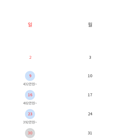
일
월
2
3
9
10
432만원~
16
17
402만원~
23
24
392만원~
30
31