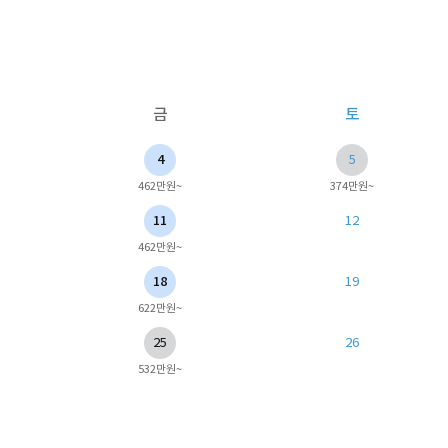
금
토
4
5
462만원~
374만원~
11
12
462만원~
18
19
622만원~
25
26
532만원~