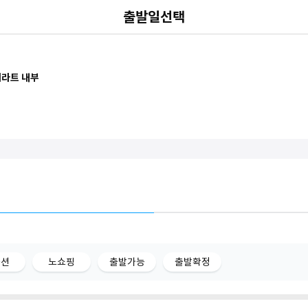
출발일선택
인 일주 9일 #전 일정 1급 #몬세라트 내부
옵션
노쇼핑
출발가능
출발확정