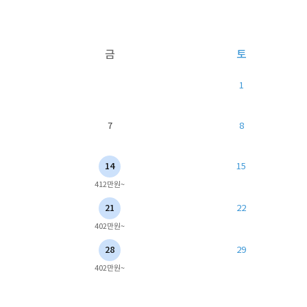
금
토
1
7
8
14
15
412만원~
21
22
402만원~
28
29
402만원~