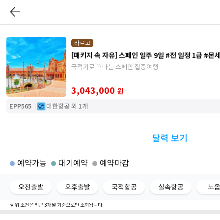
라르고
[패키지 속 자유] 스페
국적기로 떠나는 스페인 집중여행
3,043,000
원
EPP565
대한항공 외 1개
달력 보기
예약가능
대기예약
예약마감
오전출발
오후출발
국적항공
실속항공
노
∗ 위 조건은 최근 3개월 기준으로만 조회됩니다.