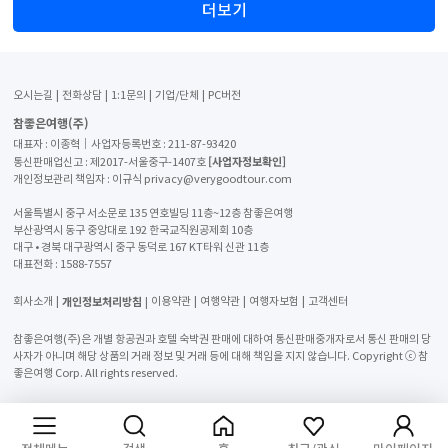
더보기
오시는길
전화상담
1:1문의
기업/단체
PC버전
참좋은여행(주)
대표자 : 이종혁│사업자등록번호 : 211-87-93420
[사업자정보확인]
통신판매업신고 : 제2017-서울중구-1407호
개인정보관리 책임자 : 이규식 privacy@verygoodtour.com
서울특별시 중구 서소문로 135 연호빌딩 11층~12층 참좋은여행
부산광역시 동구 중앙대로 192 한국교직원공제회 10층
대구 • 경북 대구광역시 중구 동덕로 167 KT타워 신관 11층
대표전화 :
1588-7557
개인정보처리방침
회사소개
이용약관
여행약관
여행자보험
고객센터
참좋은여행(주)은 개별 항공권과 호텔 숙박권 판매에 대하여 통신판매중개자로서 통신 판매의 당
사자가 아니며 해당 상품의 거래 정보 및 거래 등에 대해 책임을 지지 않습니다. Copyright ⓒ 참
좋은여행 Corp. All rights reserved.