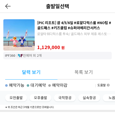
출발일선택
[PIC 리조트] 괌 4/5/6일 #로얄디럭스룸 #NO팁 #
골드패스 #키즈클럽 #슈퍼아메리칸서커스
로얄타워디럭스룸 투숙/ 골드패스 외부 제휴 레스토랑
이용 가능
1,129,000
원
IPF360
진에어 외 2개
달력 보기
목록 보기
예약가능
대기예약
예약마감
도움말
오전출발
오후출발
국적항공
실속항공
노
∗ 위 조건은 최근 3개월 기준으로만 조회됩니다.