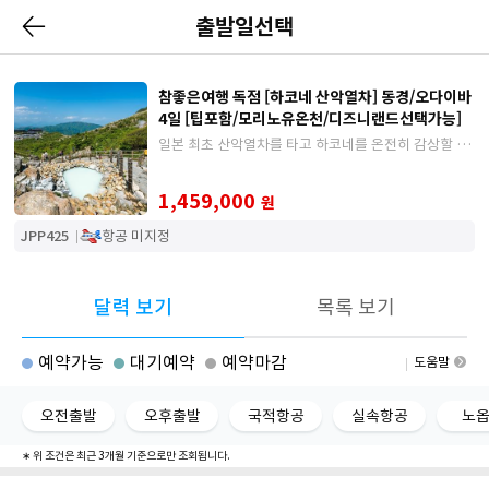
출발일선택
참좋은여행 독점 [하코네 산악열차] 동경/오다이바
4일 [팁포함/모리노유온천/디즈니랜드선택가능]
일본 최초 산악열차를 타고 하코네를 온전히 감상할 수
있는 상품/ 시내호텔 트윈룸 3연박/ 하코네 모리노유 온
천 포함/ 팁 4천엔 포함
1,459,000
원
JPP425
항공 미지정
달력 보기
목록 보기
예약가능
대기예약
예약마감
도움말
오전출발
오후출발
국적항공
실속항공
노
∗ 위 조건은 최근 3개월 기준으로만 조회됩니다.