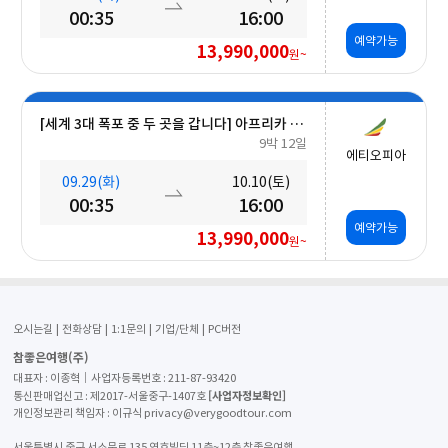
00:35
16:00
예약가능
13,990,000
원~
[세계 3대 폭포 중 두 곳을 갑니다] 아프리카 빅토리아 폭포 & 남미 12일
9박 12일
에티오피아
09.29(화)
10.10(토)
00:35
16:00
예약가능
13,990,000
원~
오시는길
전화상담
1:1문의
기업/단체
PC버전
참좋은여행(주)
대표자 : 이종혁│사업자등록번호 : 211-87-93420
[사업자정보확인]
통신판매업신고 : 제2017-서울중구-1407호
개인정보관리 책임자 : 이규식 privacy@verygoodtour.com
서울특별시 중구 서소문로 135 연호빌딩 11층~12층 참좋은여행