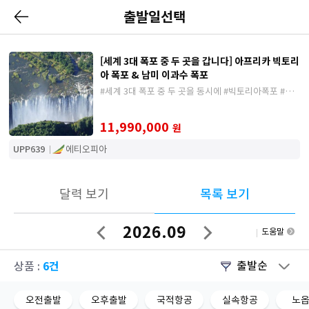
출발일선택
[세계 3대 폭포 중 두 곳을 갑니다] 아프리카 빅토리
아 폭포 & 남미 이과수 폭포
#세계 3대 폭포 중 두 곳을 동시에 #빅토리아폭포 #이
과수폭포# 마추픽추
11,990,000
원
UPP639
에티오피아
달력 보기
목록 보기
2026.09
도움말
이
다
전
음
달
달
6건
출발순
상품 :
오전출발
오후출발
국적항공
실속항공
노