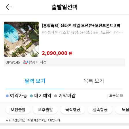
출발일선택
[혼합숙박] 쉐라톤 계열 오션뷰+오션프론트 5박
#가성비 인기 조합 #3성급+4성급 #핑크트롤리 #와이
키키스냅 #공항셔틀
2,090,000
원
UPW145
항공 미지정
달력 보기
목록 보기
예약가능
대기예약
예약마감
도움말
오전출발
오후출발
국적항공
실속항공
노
∗ 위 조건은 최근 3개월 기준으로만 조회됩니다.