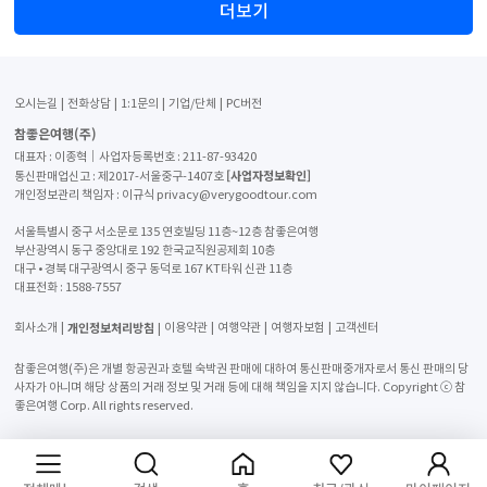
더보기
오시는길
전화상담
1:1문의
기업/단체
PC버전
참좋은여행(주)
대표자 : 이종혁│사업자등록번호 : 211-87-93420
[사업자정보확인]
통신판매업신고 : 제2017-서울중구-1407호
개인정보관리 책임자 : 이규식 privacy@verygoodtour.com
서울특별시 중구 서소문로 135 연호빌딩 11층~12층 참좋은여행
부산광역시 동구 중앙대로 192 한국교직원공제회 10층
대구 • 경북 대구광역시 중구 동덕로 167 KT타워 신관 11층
대표전화 :
1588-7557
개인정보처리방침
회사소개
이용약관
여행약관
여행자보험
고객센터
참좋은여행(주)은 개별 항공권과 호텔 숙박권 판매에 대하여 통신판매중개자로서 통신 판매의 당
사자가 아니며 해당 상품의 거래 정보 및 거래 등에 대해 책임을 지지 않습니다. Copyright ⓒ 참
좋은여행 Corp. All rights reserved.