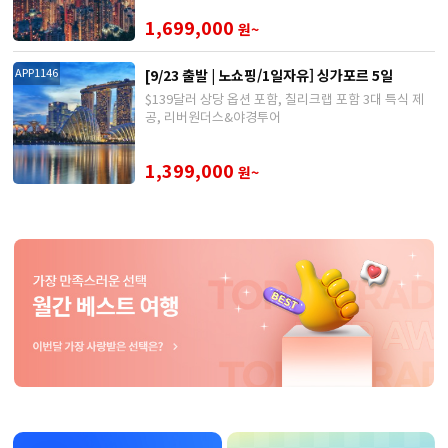
1,699,000
원~
[9/23 출발 | 노쇼핑/1일자유] 싱가포르 5일
APP1146
$139달러 상당 옵션 포함, 칠리크랩 포함 3대 특식 제
공, 리버원더스&야경투어
1,399,000
원~