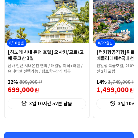
8/18출발
8/22출발
[히노데 시내 온천 호텔] 오사카/교토/고
[터키항공직항]튀르키예
베 롯코산 3일
베클리테페#국내선2
난바 인근 시내온천 연박 / 매일밤 야식+라멘 /
전일정 특급호텔, 210유로
유니버셜 선택가능 / 팁포함+간식 제공
선 2회 포함
22%
899,000
14%
1,749,000
원
원
699,000
1,499,000
원
원
3일 10시간 52분
남음
3일 10시