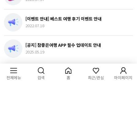
[이벤트 안내] 베스트 여행 후기 이벤트 안내
2022.07.18
[공지] 참좋은여행 APP 필수 업데이트 안내
2025.05.19
전체메뉴
검색
홈
최근/관심
마이페이지
오시는길
전화상담
1:1문의
기업/단체
PC버전
참좋은여행(주)
대표자 : 이종혁│사업자등록번호 : 211-87-93420
[사업자정보확인]
통신판매업신고 : 제2017-서울중구-1407호
개인정보관리 책임자 : 이규식 privacy@verygoodtour.com
서울특별시 중구 서소문로 135 연호빌딩 11층~12층 참좋은여행
부산광역시 동구 중앙대로 192 한국교직원공제회 10층
대구 • 경북 대구광역시 중구 동덕로 167 KT타워 신관 11층
대표전화 :
1588-7557