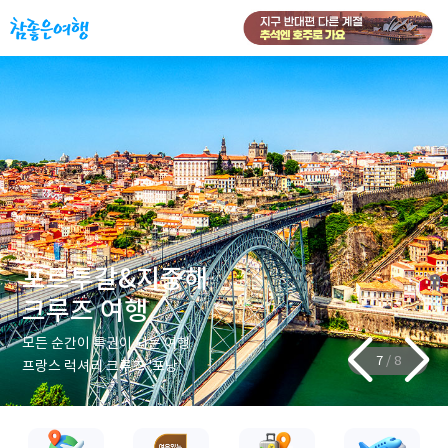
포르투갈&지중해
크루즈 여행
모든 순간이 특권이 되는 여행
7
/
8
프랑스 럭셔리 크루즈 '포낭'