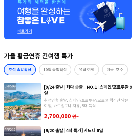
가을 황금연휴 긴여행 특가
추석 출발확정
10월 출발확정
유럽 여행
미국·호주
[9/24 출발 | 최다 송출_ NO.1] 스페인/포르투갈 9
EPP599
일
추석연휴 출발, 스페인/포르투갈/모로코 핵심만 담은
여행, 바르셀로나 자유, 5대 특식
2,790,000
원~
[9/20 출발 | 4석 특가] 시드니 6일
PPP212