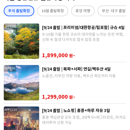
추석 출발확정
10월 출발확정
휴양 여행
부산·대구 출발
[9/24 출발 | 프리미엄/대한항공/팁포함] 규슈 4일
JPP6500
9~10월 가을 한정 규슈의 대자연을 느끼는 온천 여행,
신화 속 절경 다카치호 협곡 일정 포함
1,899,000
원~
[9/24 출발 | 북파+서파] 연길/백두산 4일
CPP760
노옵션, 리무진 차량 이동, 백두산 최단거리 이동
1,299,000
원~
[9/24 출발 | 노쇼핑] 홍콩+하루 자유 3일
APP1210
홍콩 핵심관광 모두 포함, 2대특식+에그타르트, 마카오
데이투어 신청 가능