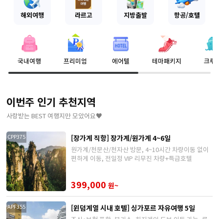
해외여행
라르고
지방출발
항공/호텔
국내여행
프리미엄
에어텔
테마패키지
크루
이번주 인기 추천지역
사랑받는 BEST 여행지만 모았어요♥
[장가계 직항] 장가계/원가계 4~6일
CPP375
원가계/천문산/천자산 방문, 4~10시간 차량이동 없이
편하게 이동, 전일정 VIP 리무진 차량+특급호텔
399,000
원~
[윈덤계열 시내 호텔] 싱가포르 자유여행 5일
APF355