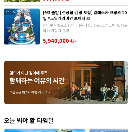
[9/3 출발 | 선상팁·관광 포함] 알래스카 크루즈 10
UPI015
일 #로얄캐리비안 보이저 호
앤디콧 암&도스빙하, 내측객실, 주노/스캐그웨이/빅토
리아 기항지 관광
5,940,000
원~
오늘 봐야 할 타임딜