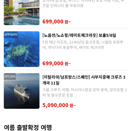
조식+보험 포함, 부기스·하지레인 도보 이동 가능, 루
프탑 인피니티 풀 무료이용
699,000
원~
[노옵션/노쇼핑/레이트체크아웃] 보홀5/6일
APP4499
5성 헤난 리조트, $140상당 옵션포함, 나팔링 호핑투
어, 히낙다라 동굴투어, 레이트 체크아웃
699,000
원~
[이탈리아/남프랑스/스페인] 서부지중해 크루즈 3
EPC000
개국 11일
가을 크루즈 여행, 아시아나항공 로마 왕복, 로마호텔 2
박 및 필수관광 포함
5,090,000
원~
여름 출발확정 여행