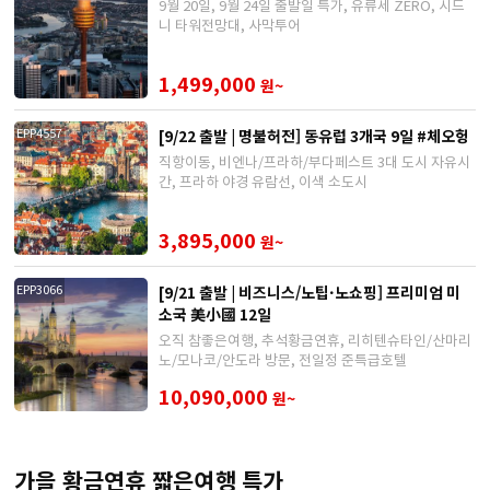
9월 20일, 9월 24일 출발일 특가, 유류세 ZERO, 시드
니 타워전망대, 사막투어
1,499,000
원~
[9/22 출발 | 명불허전] 동유럽 3개국 9일 #체오헝
EPP4557
직항이동, 비엔나/프라하/부다페스트 3대 도시 자유시
간, 프라하 야경 유람선, 이색 소도시
3,895,000
원~
[9/21 출발 | 비즈니스/노팁·노쇼핑] 프리미엄 미
EPP3066
소국 美小國 12일
오직 참좋은여행, 추석황금연휴, 리히텐슈타인/산마리
노/모나코/안도라 방문, 전일정 준특급호텔
10,090,000
원~
가을 황금연휴 짧은여행 특가