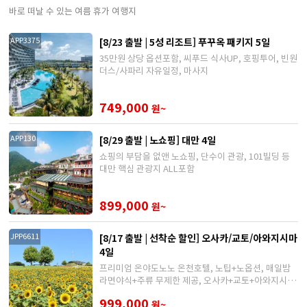
바로 떠날 수 있는 여름 휴가 여행지
[8/23 출발 | 5성 리조트] 푸꾸옥 패키지 5일
APP3375
35만원 상당 옵션포함, 씨푸드 식사UP, 호핑투어, 빈원
더스/사파리 자유일정, 마사지
749,000
원~
[8/29 출발 | 노쇼핑] 대만 4일
APP130
쇼핑의 부담을 없앤 노쇼핑, 단수이 관광, 101빌딩 등
대만 핵심 관광지 ALL포함
899,000
원~
[8/17 출발 | 선착순 할인] 오사카/교토/아와지시마
JPP6611
4일
프리미엄 온야도노노 온천호텔, 노팁+노옵션, 매일밤
라면야식+주류 무제한 제공, 오사카+교토+아와지시마
핵심관광
999,000
원~