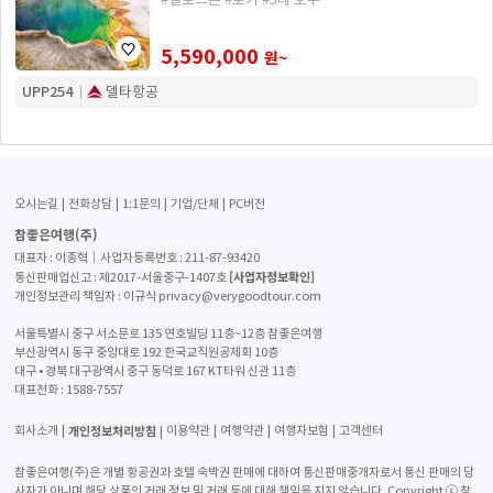
5,590,000
원~
UPP254
델타항공
오시는길
전화상담
1:1문의
기업/단체
PC버전
참좋은여행(주)
대표자 : 이종혁│사업자등록번호 : 211-87-93420
[사업자정보확인]
통신판매업신고 : 제2017-서울중구-1407호
개인정보관리 책임자 : 이규식 privacy@verygoodtour.com
서울특별시 중구 서소문로 135 연호빌딩 11층~12층 참좋은여행
부산광역시 동구 중앙대로 192 한국교직원공제회 10층
대구 • 경북 대구광역시 중구 동덕로 167 KT타워 신관 11층
대표전화 :
1588-7557
개인정보처리방침
회사소개
이용약관
여행약관
여행자보험
고객센터
참좋은여행(주)은 개별 항공권과 호텔 숙박권 판매에 대하여 통신판매중개자로서 통신 판매의 당
사자가 아니며 해당 상품의 거래 정보 및 거래 등에 대해 책임을 지지 않습니다. Copyright ⓒ 참