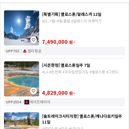
[특별기획] 옐로스톤/알래스카 12일
#단, 7월~8월 출발 #알래스카 여행적기
7,490,000
원~
UPP703
델타항공
[시즌한정] 옐로스톤일주 7일
#LA #온천욕 #귀국일연장가능 #옐로스톤 #그랜드티
턴
4,829,000
원~
UPP2554
에어프레미아
[솔트레이크시티직항] 옐로스톤/캐나다로키일주
11일
#옐로스톤 #로키 #5대 호수