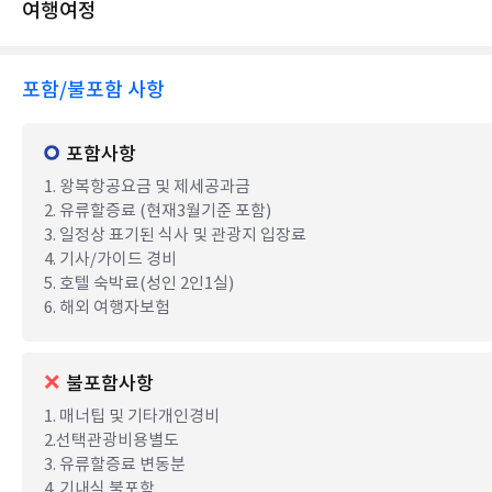
여행여정
포함/불포함 사항
포함사항
1. 왕복항공요금 및 제세공과금
2. 유류할증료 (현재3월기준 포함)
3. 일정상 표기된 식사 및 관광지 입장료
4. 기사/가이드 경비
5. 호텔 숙박료(성인 2인1실)
6. 해외 여행자보험
불포함사항
1. 매너팁 및 기타개인경비
2.선택관광비용별도
3. 유류할증료 변동분
4. 기내식 불포함