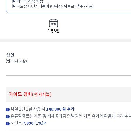
▶ 머드 온천욕 체험
▶ 나트랑 야간시티투어 (야시장+씨클로+맥주+과일)
3박5일
성인
(만 12세 이상)​
가이드 경비
(현지지불)
객실 1인 1실 사용 시
140,000 원 추가
유류할증료(- 기준)및 제세공과금은 발권일 기준 유가와 환율에 따라 수시
포인트
7,990 (1%)P