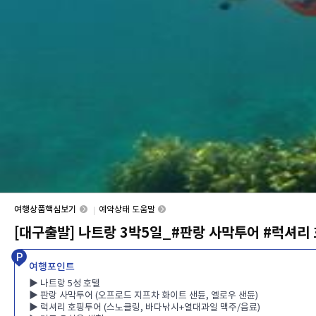
여행상품핵심보기
예약상태 도움말
[대구출발] 나트랑 3박5일_#판랑 사막투어 #럭셔리
여행포인트
▶ 나트랑 5성 호텔
▶ 판랑 사막투어 (오프로드 지프차 화이트 샌듄, 옐로우 샌듄)
▶ 럭셔리 호핑투어 (스노클링, 바다낚시+열대과일 맥주/음료)