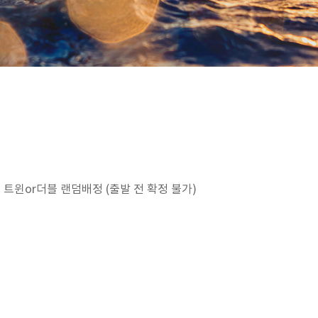
 트윈or더블 랜덤배정 (출발 전 확정 불가)