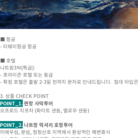
■ 항공
- 티웨이항공 항공
■ 호텔
나트랑3박(특급):
- 호라이즌 호텔 또는 동급
- 확정 호텔은 출발 2-3일 전까지 문자로 안내드립니다. 침대 타입은
3. 상품 CHECK POINT
POINT_1.
판랑 사막투어
오프로드 지프차 (화이트 샌듄, 옐로우 샌듄)
POINT_2.
나트랑 럭셔리 호핑투어
미에우섬, 문섬, 청정산호 지역에서 환상적인 해변휴식