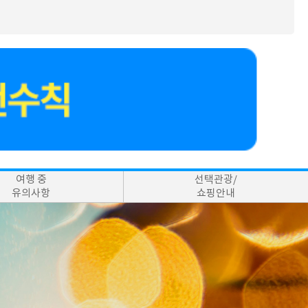
여행 중
선택관광/
유의사항
쇼핑안내