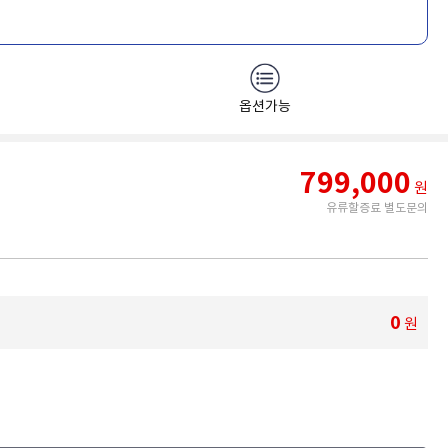
옵션가능
799,000
원
유류할증료 별도문의
0
원