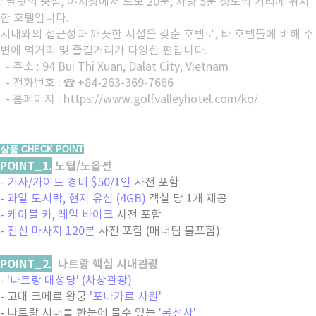
: 달랏의 중심, 야시장에서 도보 20분, 차량 5분 정도의 거리에 위치
한 호텔입니다.
시내와의 접근성과 깨끗한 시설을 갖춘 호텔로, 타 호텔들에 비해 주
변에 먹거리 및 즐길거리가 다양한 편입니다.
- 주소 : 94 Bui Thi Xuan, Dalat City, Vietnam
- 전화번호 : ☎ +84-263-369-7666
- 홈페이지 : https://www.golfvalleyhotel.com/ko/
상품 CHECK POINT
POINT_1.
노팁/노옵션
- 기사/가이드 경비 $50/1인
사전 포함
- 과일 도시락, 현지 유심 (4GB)
객실 당 1개 제공
- 케이블 카, 레일 바이크
사전 포함
- 전신 마사지 120분
사전 포함 (매너팁 불포함)
POINT_2.
나트랑 핵심 시내관광
-
'나트랑 대성당' (차창관광)
- 고대 크메르 왕궁
'포나가르 사원'
- 나트랑 시내를 한눈에 볼수 있는
'롱선사'