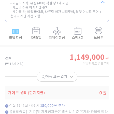
- 과일 도시락, 유심 (4GB) 객실 당 1개 제공
- 베트남 전통 마사지 2시간
- 케이블 카, 레일 바이크, 나트랑 야간 시티투어, 달랏 야시장 투어 +
천국의 계단 사전 포함
출발확정
3박5일
티웨이항공
쇼핑3회
노옵션
1,149,000
성인
원
유류할증료 별도문의
(만 12세 이상)​
유/아동 요금 열기
0
가이드 경비
(현지지불)
원
객실 1인 1실 사용 시
150,000 원 추가
유류할증료(- 기준)및 제세공과금은 발권일 기준 유가와 환율에 따라