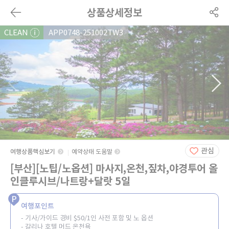
상품상세정보
CLEAN
APP0748-251002TW3
관심
여행상품핵심보기
예약상태 도움말
[부산][노팁/노옵션] 마사지,온천,짚차,야경투어 올
인클루시브/나트랑+달랏 5일
여행포인트
- 기사/가이드 경비 $50/1인 사전 포함 및 노 옵션
- 갈리나 호텔 머드 온천욕