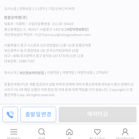
오시는길
전화상담
1:1문의
기업/단체
PC버전
참좋은여행(주)
대표자 : 이종혁│사업자등록번호 : 211-87-93420
[사업자정보확인]
통신판매업신고 : 제2017-서울중구-1407호
개인정보관리 책임자 : 이규식 privacy@verygoodtour.com
서울특별시 중구 서소문로 135 연호빌딩 11층~12층 참좋은여행
부산광역시 동구 중앙대로 192 한국교직원공제회 10층
대구 • 경북 대구광역시 중구 동덕로 167 KT타워 신관 11층
대표전화 :
1588-7557
개인정보처리방침
회사소개
이용약관
여행약관
여행자보험
고객센터
참좋은여행(주)은 개별 항공권과 호텔 숙박권 판매에 대하여 통신판매중개자로서 통신 판매의 당
사자가 아니며 해당 상품의 거래 정보 및 거래 등에 대해 책임을 지지 않습니다. Copyright ⓒ 참
좋은여행 Corp. All rights reserved.
예약마감
출발일변경