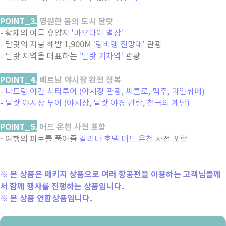
POINT_3.
영원한 봄의 도시 달랏
- 황제의 여름 휴양지
'바오다이 별장'
- 달랏의 지붕 해발 1,900M
'랑비엥 전망대'
관광
- 달랏 지역을 대표하는
'달랏 기차역'
관광
POINT_4.
베트남 야시장 완전 정복
-
나트랑 야간 시티투어 (야시장 관광, 씨클로, 맥주, 과일뷔페)
-
달랏 야시장 투어 (야시장, 달랏 야경 관람, 천국의 계단)
POINT_5.
머드 온천 사전 포함
-
여행의 피로를 풀어줄
갈리나 호텔 머드 온천
사전 포함
※ 본 상품은 패키지 상품으로 여러 항공편을 이용하는 고객님들께
서 함께 행사를 진행하는 상품입니다.
※ 본 상품 연합상품입니다.