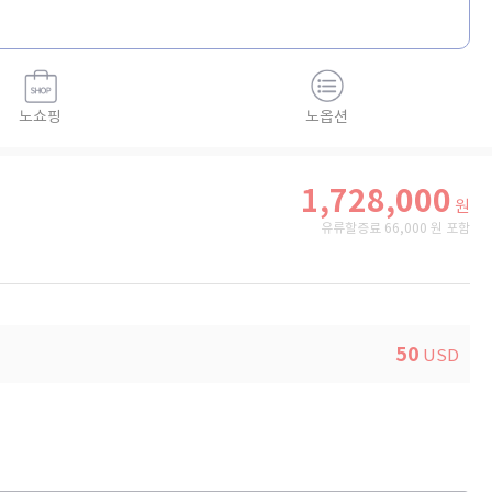
노쇼핑
노옵션
1,728,000
원
유류할증료 66,000 원 포함
50
USD