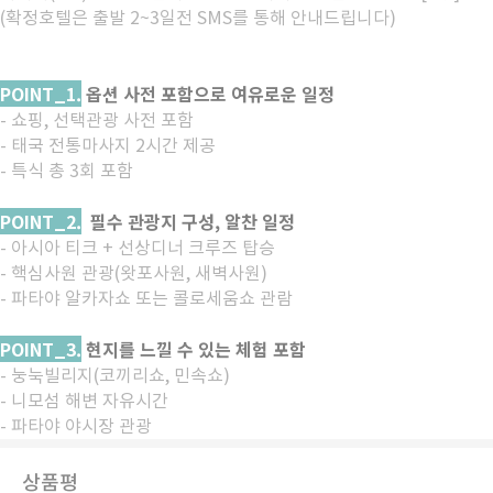
(확정호텔은 출발 2~3일전 SMS를 통해 안내드립니다)
POINT_1.
옵션 사전 포함으로 여유로운 일정
- 쇼핑, 선택관광 사전 포함
- 태국 전통마사지 2시간 제공
- 특식 총 3회 포함
POINT_2.
필수 관광지 구성, 알찬 일정
- 아시아 티크 + 선상디너 크루즈 탑승
- 핵심사원 관광(왓포사원, 새벽사원)
- 파타야 알카자쇼 또는 콜로세움쇼 관람
POINT_3.
현지를 느낄 수 있는 체험 포함
- 눙눅빌리지(코끼리쇼, 민속쇼)
- 니모섬 해변 자유시간
- 파타야 야시장 관광
상품평