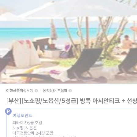
여행상품핵심보기
예약상태 도움말
[부산][노쇼핑/노옵션/5성급] 방콕 아시안티크 + 선
여행포인트
파타야 5성급 호텔
노쇼핑, 노옵션
태국전통안마 2시간 포함