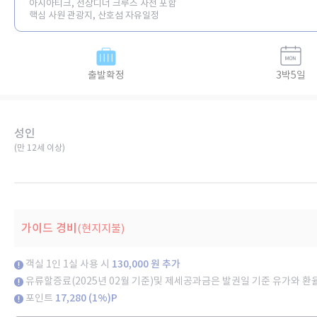
아시아티크, 선상디너 크루즈 사전 포함
핵심 사원 관광지, 산호섬 자유일정
출발확정
3박5일
성인
(만 12세 이상)​
가이드 경비
(현지지불)
객실 1인 1실 사용 시
130,000 원 추가
유류할증료(2025년 02월 기준)및 제세공과금은 발권일 기준 유가와 환
포인트
17,280 (1%)P