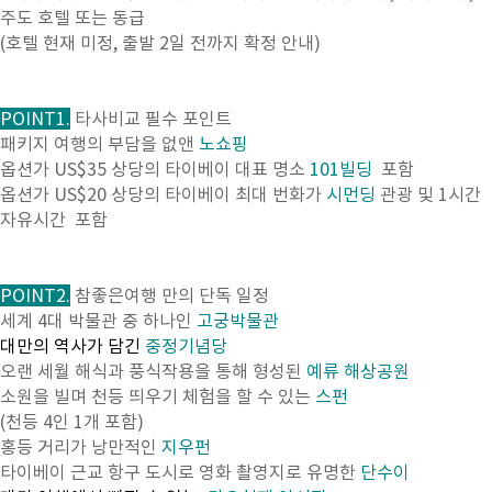
주도 호텔 또는 동급
(호텔 현재 미정, 출발 2일 전까지 확정 안내)
POINT1.
타사비교 필수 포인트
패키지 여행의 부담을 없앤
노쇼핑
옵션가 US$35 상당의 타이베이 대표 명소
101빌딩
포함
옵션가 US$20 상당의 타이베이 최대 번화가
시먼딩
관광 및 1시간
자유시간 포함
POINT2.
참좋은여행 만의 단독 일정
세계 4대 박물관 중 하나인
고궁박물관
대만의 역사가 담긴
중정기념당
오랜 세월 해식과 풍식작용을 통해 형성된
예류 해상공원
소원을 빌며 천등 띄우기 체험을 할 수 있는
스펀
(천등 4인 1개 포함)
홍등 거리가 낭만적인
지우펀
타이베이 근교 항구 도시로 영화 촬영지로 유명한
단수이