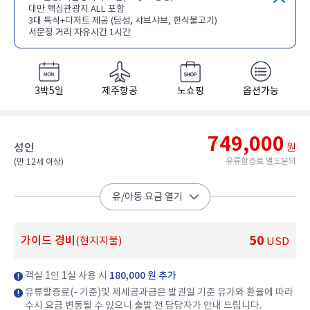
대만 핵심관광지 ALL 포함
3대 특식+디저트 제공 (딤섬, 샤브샤브, 한식불고기)
서문정 거리 자유시간 1시간
3박5일
제주항공
노쇼핑
옵션가능
749,000
성인
원
유류할증료 별도문의
(만 12세 이상)​
유/아동 요금 열기
50
가이드 경비
(현지지불)
USD
객실 1인 1실 사용 시
180,000 원 추가
유류할증료(- 기준)및 제세공과금은 발권일 기준 유가와 환율에 따라
수시 요금 변동될 수 있으니 출발 전 담당자가 안내 드립니다.