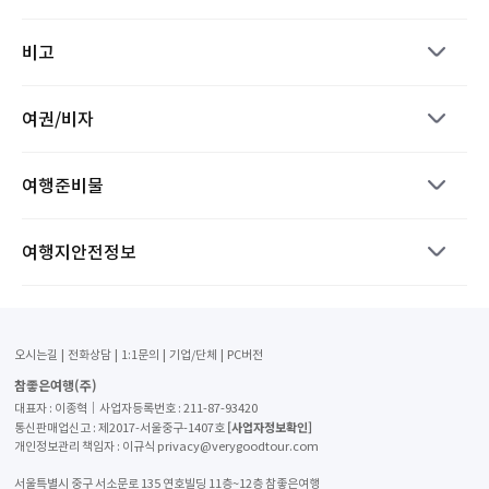
비고
여권/비자
여행준비물
여행지안전정보
오시는길
전화상담
1:1문의
기업/단체
PC버전
참좋은여행(주)
대표자 : 이종혁│사업자등록번호 : 211-87-93420
[사업자정보확인]
통신판매업신고 : 제2017-서울중구-1407호
개인정보관리 책임자 : 이규식 privacy@verygoodtour.com
서울특별시 중구 서소문로 135 연호빌딩 11층~12층 참좋은여행