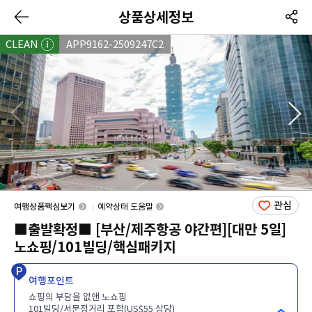
상품상세정보
CLEAN
APP9162-2509247C2
관심
여행상품핵심보기
예약상태 도움말
■출발확정■ [부산/제주항공 야간편][대만 5일]
노쇼핑/101빌딩/핵심패키지
여행포인트
쇼핑의 부담을 없앤 노쇼핑
101빌딩/서문정거리 포함(US$55 상당)