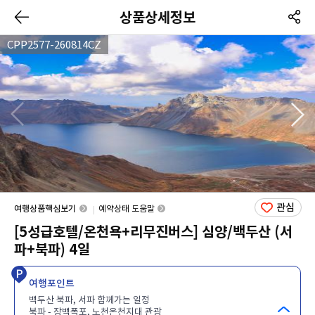
상품상세정보
CPP2577-260814CZ
관심
여행상품핵심보기
예약상태 도움말
[5성급호텔/온천욕+리무진버스] 심양/백두산 (서
파+북파) 4일
여행포인트
백두산 북파, 서파 함께가는 일정
북파 - 장백폭포, 노천온천지대 관광