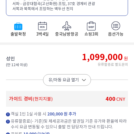
서파 - 금강대협곡(고산화원) 조망, 37호 경계비 관광
서쪽과 북쪽에서 조망하는 백두산 천지
출발확정
3박4일
중국남방항공
쇼핑3회
옵션가능
1,099,000
성인
원
유류할증료 별도문의
(만 12세 이상)​
유/아동 요금 열기
400
가이드 경비
(현지지불)
CNY
객실 1인 1실 사용 시
200,000 원 추가
유류할증료(- 기준)및 제세공과금은 발권일 기준 유가와 환율에 따라
수시 요금 변동될 수 있으니 출발 전 담당자가 안내 드립니다.