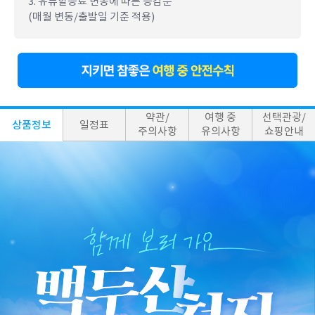
3. 유류할증료 변동에 따른 증감분
(매월 변동/출발일 기준 적용)
약관/
여행 중
선택관광/
상품정보
일정표
주의사항
유의사항
쇼핑안내