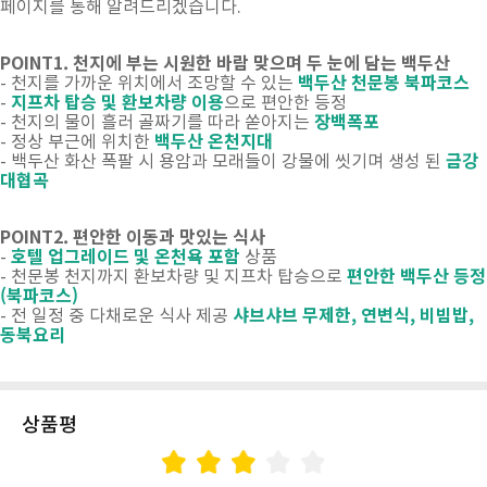
페이지를 통해 알려드리겠습니다.
POINT1.
천지에 부는 시원한 바람 맞으며 두 눈에 담는 백두산
백두산 천문봉 북파코스
- 천지를 가까운 위치에서 조망할 수 있는
지프차 탑승 및 환보차량 이용
-
으로 편안한 등정
장백폭포
- 천지의 물이 흘러 골짜기를 따라 쏟아지는
백두산 온천지대
- 정상 부근에 위치한
금강
- 백두산 화산 폭팔 시 용암과 모래들이 강물에 씻기며 생성 된
대협곡
POINT2.
편안한 이동과 맛있는 식사
호텔 업그레이드 및 온천욕 포함
-
상품
편안한 백두산 등정
- 천문봉 천지까지 환보차량 및 지프차 탑승으로
(북파코스)
샤브샤브 무제한, 연변식, 비빔밥,
- 전 일정 중 다채로운 식사 제공
동북요리
상품평