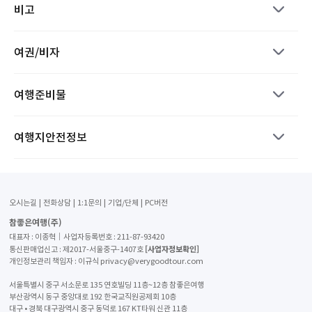
비고
여권/비자
여행준비물
여행지안전정보
오시는길
전화상담
1:1문의
기업/단체
PC버전
참좋은여행(주)
대표자 : 이종혁│사업자등록번호 : 211-87-93420
[사업자정보확인]
통신판매업신고 : 제2017-서울중구-1407호
개인정보관리 책임자 : 이규식 privacy@verygoodtour.com
서울특별시 중구 서소문로 135 연호빌딩 11층~12층 참좋은여행
부산광역시 동구 중앙대로 192 한국교직원공제회 10층
대구 • 경북 대구광역시 중구 동덕로 167 KT타워 신관 11층