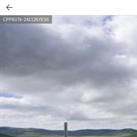
CPP8376-241126YES6
다음