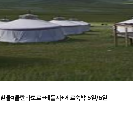
는 별들#울란바토르+테를지+게르숙박 5일/6일