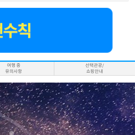
여행 중
선택관광/
유의사항
쇼핑안내