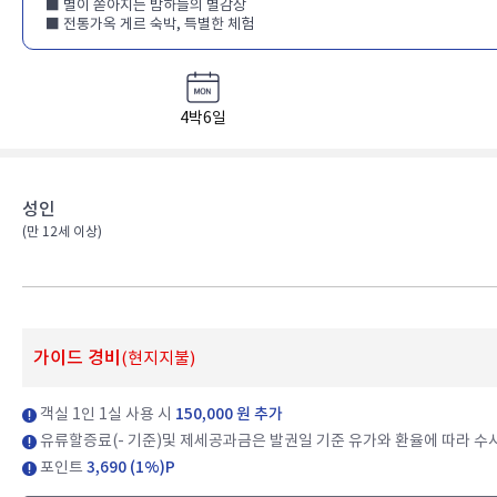
■ 별이 쏟아지는 밤하늘의 별감상
■ 전통가옥 게르 숙박, 특별한 체험
4박6일
성인
(만 12세 이상)​
가이드 경비
(현지지불)
객실 1인 1실 사용 시
150,000 원 추가
유류할증료(- 기준)및 제세공과금은 발권일 기준 유가와 환율에 따라 수시
포인트
3,690 (1%)P