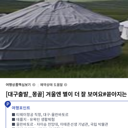
여행상품핵심보기
예약상태 도움말
[대구출발_몽골] 겨울엔 별이 더 잘 보여요#쏟아지
여행포인트
■ 티웨이항공 직항, 대구-울란바토르
■ 테를지 - 유목민 생활체험
■ 울란바토르 - 자이승 전망대, 이태준선생 기념관, 국립 박물관