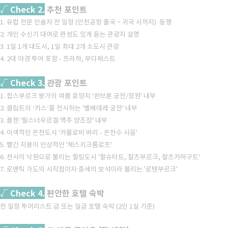
√ Check 2.
추천 포인트
1. 유럽 전문 인솔자 전 일정 (인천공항 출국 ~ 귀국 시까지) 동행
2. 개인 수신기 대여로 완성도 있게 듣는 관광지 설명
3. 1일 1개 대도시, 1일 최대 2개 소도시 관광
4. 2대 야경 투어 포함 - 프라하, 부다페스트
√ Check 3.
관광 포인트
1. 합스부르크 왕가의 여름 휴양지 '쇤브룬 궁전/정원' 내부
2. 클림트의 ‘키스’를 전시하는 '벨베데레 궁전' 내부
3. 플젠 '필스너우르겔 맥주 양조장' 내부
4. 이색적인 온천도시 '카를로비 바리 - 온천수 시음'
5. 빨간 지붕이 인상적인 '체스키크룸로프'
6. 천사의 낙원으로 불리는 힐링도시 '할슈타트, 잘츠부르크, 잘츠카머구트'
7. 로맨틱 가도의 시작점이자 중세의 보석이라 불리는 '로텐부르크'
√ Check 4.
편안한 호텔 숙박
전 일정 투어리스트 급 또는 일급 호텔 숙박 (2인 1실 기준)