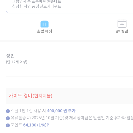
그림엽서 속 호수마을 할슈타트
청정한 자연 풍경 잘츠카머구트
출발확정
8박9일
성인
(만 12세 이상)​
가이드 경비
(현지지불)
객실 1인 1실 사용 시
400,000 원 추가
유류할증료(2025년 10월 기준)및 제세공과금은 발권일 기준 유가와 환
포인트
64,180 (1%)P