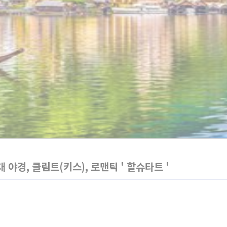
대 야경, 클림트(키스), 로맨틱 ' 할슈타트 '