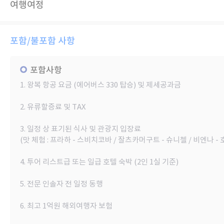
여행여정
포함/불포함 사항
포함사항
1. 왕복 항공 요금 (에어버스 330 탑승) 및 제세공과금
2. 유류할증료 및 TAX
3. 일정 상 표기된 식사 및 관광지 입장료
(맛 체험 : 프라하 - 스비치코바 / 잘츠카머구트 - 슈니첼 / 비엔나 -
4. 투어 리스트급 또는 일급 호텔 숙박 (2인 1실 기준)
5. 전문 인솔자 전 일정 동행
6. 최고 1억원 해외여행자 보험