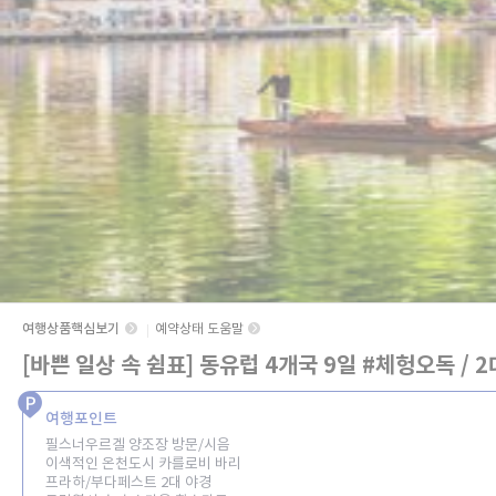
여행상품핵심보기
예약상태 도움말
[바쁜 일상 속 쉼표] 동유럽 4개국 9일 #체헝오독 / 2
여행포인트
필스너우르겔 양조장 방문/시음
이색적인 온천도시 카를로비 바리
프라하/부다페스트 2대 야경