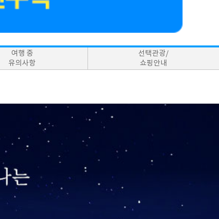
여행 중
선택관광/
유의사항
쇼핑안내