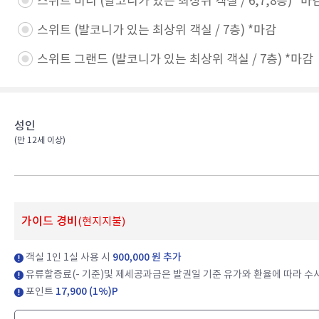
스위트 미니 (발코니가 있는 최상위 객실 / 6,7,8층) *마감
스위트 (발코니가 있는 최상위 객실 / 7층) *마감​
스위트 그랜드 (발코니가 있는 최상위 객실 / 7층) *마감​
성인
(만 12세 이상)​
가이드 경비
(현지지불)
객실 1인 1실 사용 시
900,000 원 추가
유류할증료(- 기준)및 제세공과금은 발권일 기준 유가와 환율에 따라 수시
포인트
17,900 (1%)P