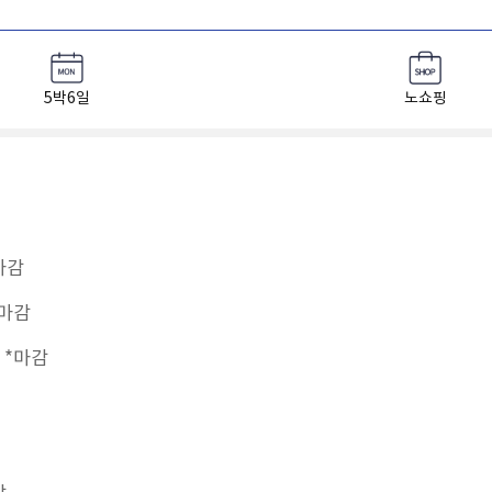
5박6일
노쇼핑
감​
마감​
*마감​