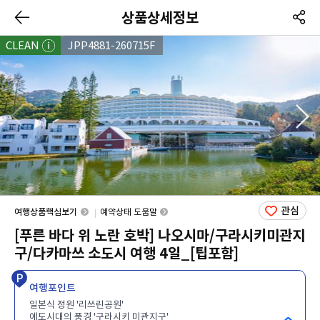
상품상세정보
CLEAN
JPP4881-260715F
관심
여행상품핵심보기
예약상태 도움말
[푸른 바다 위 노란 호박] 나오시마/구라시키미관지
구/다카마쓰 소도시 여행 4일_[팁포함]
여행포인트
일본식 정원 '리쓰린공원'
에도시대의 풍경 '구라시키 미관지구'