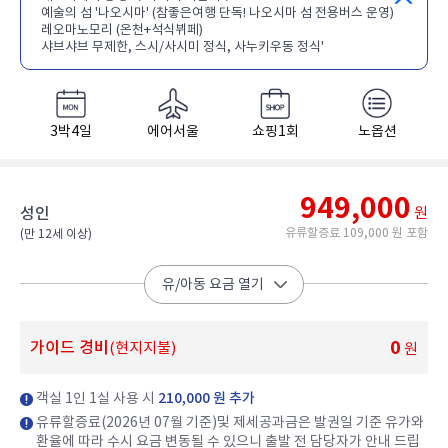
예술의 섬 '나오시마' (참좋은여행 단독! 나오시마 섬 전용버스 운영)
레오마노모리 (온천+석식뷔페)
샤브샤브 무제한, 스시/사시미 정식, 사누키우동 정식'
3박4일
에어서울
쇼핑1회
노옵션
949,000
성인
원
유류할증료 109,000 원 포함
(만 12세 이상)​
유/아동 요금 열기
0
가이드 경비
(현지지불)
원
객실 1인 1실 사용 시
210,000 원 추가
유류할증료(2026년 07월 기준)및 제세공과금은 발권일 기준 유가와
환율에 따라 수시 요금 변동될 수 있으니 출발 전 담당자가 안내 드립