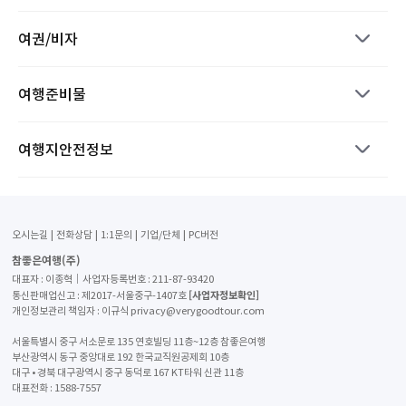
여권/비자
여행준비물
여행지안전정보
오시는길
전화상담
1:1문의
기업/단체
PC버전
참좋은여행(주)
대표자 : 이종혁│사업자등록번호 : 211-87-93420
[사업자정보확인]
통신판매업신고 : 제2017-서울중구-1407호
개인정보관리 책임자 : 이규식 privacy@verygoodtour.com
서울특별시 중구 서소문로 135 연호빌딩 11층~12층 참좋은여행
부산광역시 동구 중앙대로 192 한국교직원공제회 10층
대구 • 경북 대구광역시 중구 동덕로 167 KT타워 신관 11층
대표전화 :
1588-7557