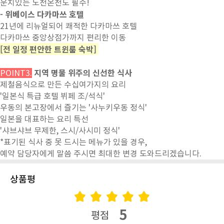
운치있는 노천온천도 필수!
- 위베이스 다카마쓰 호텔
21년에 리뉴얼되어 쾌적한 다카마쓰 호텔
다카마쓰 중앙상점가까지 편리한 이동
[전 일정 편안한 트윈룸 숙박]
지역 명물 위주의 신선한 식사
POINT3.
제철음식으로 만든 수십여가지의 요리
'일본식 특급 호텔 뷔페 조/석식'
우동의 본고장에서 즐기는 '사누키우동 정식'
일본을 대표하는 요리 특선
'샤브샤브 무제한, 스시/사시미 정식'
*표기된 식사 중 못 드시는 메뉴가 있을 경우,
예약 담당자에게 말씀 주시면 최대한 변경 도와드리겠습니다.
상품평
5
평점