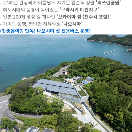
'리쓰린공원'
- 1745년 완공되어 아름답게 지켜온 일본식 정원
'구라시키 미관지구'
- 에도시대의 풍경이 녹아있는
'오카야마 성 (천수각 포함)'
- 일본 100개 명성 중 하나인
'나오시마'
- 가이드 동행, 편안한 자유일정
(참좋은여행 단독! 나오시마 섬 전용버스 운영)