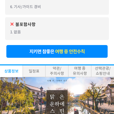
6. 기사/가이드 경비
불포함사항
1. 없음
약관/
여행 중
선택관광/
상품정보
일정표
주의사항
유의사항
쇼핑안내