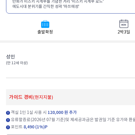
만화가 미즈키 시게루를 기념한 거리 '미즈키 시게루 로드'
에도시대 분위기를 간직한 성곽 '마쓰에성'
출발확정
2박3일
성인
(만 12세 이상)​
가이드 경비
(현지지불)
객실 1인 1실 사용 시
120,000 원 추가
유류할증료(2026년 07월 기준)및 제세공과금은 발권일 기준 유가와 환
포인트
8,490 (1%)P