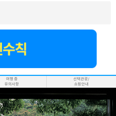
여행 중
선택관광/
유의사항
쇼핑안내