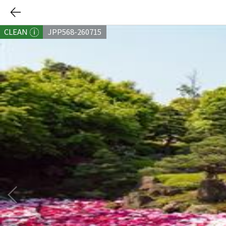
CLEAN
JPP568-260715
다음