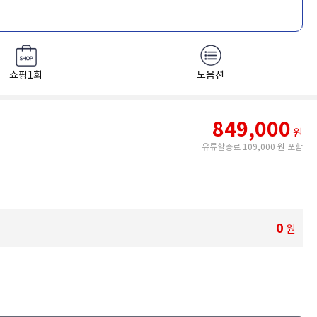
쇼핑1회
노옵션
849,000
원
유류할증료 109,000 원 포함
0
원