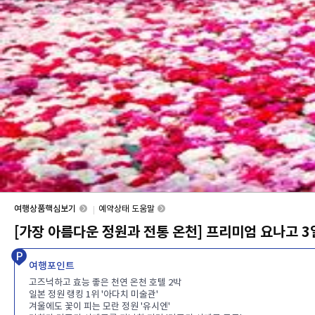
여행상품핵심보기
예약상태 도움말
[가장 아름다운 정원과 전통 온천] 프리미엄 요나고 3
여행포인트
고즈넉하고 효능 좋은 천연 온천 호텔 2박
일본 정원 랭킹 1위 '아다치 미술관'
겨울에도 꽃이 피는 모란 정원 '유시엔'