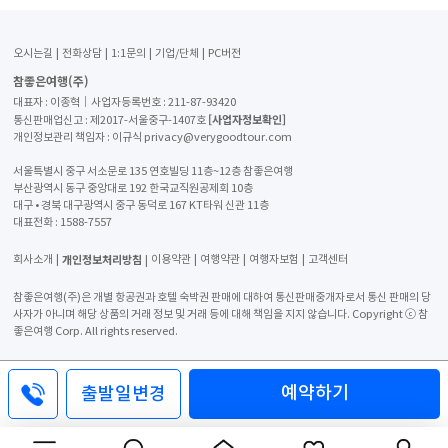
오시는길
전화상담
1:1문의
기업/단체
PC버전
참좋은여행(주)
대표자 : 이종혁│사업자등록번호 : 211-87-93420
[사업자정보확인]
통신판매업신고 : 제2017-서울중구-1407호
개인정보관리 책임자 : 이규식 privacy@verygoodtour.com
서울특별시 중구 서소문로 135 연호빌딩 11층~12층 참좋은여행
부산광역시 동구 중앙대로 192 한국교직원공제회 10층
대구 • 경북 대구광역시 중구 동덕로 167 KT타워 신관 11층
대표전화 :
1588-7557
개인정보처리방침
회사소개
이용약관
여행약관
여행자보험
고객센터
참좋은여행(주)은 개별 항공권과 호텔 숙박권 판매에 대하여 통신판매중개자로서 통신 판매의 당
사자가 아니며 해당 상품의 거래 정보 및 거래 등에 대해 책임을 지지 않습니다. Copyright ⓒ 참
좋은여행 Corp. All rights reserved.
예약하기
출발일변경