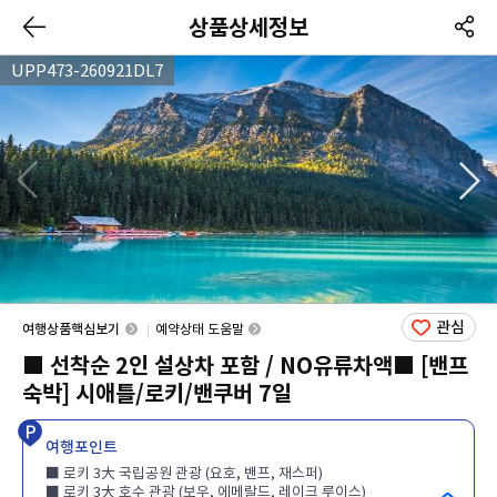
상품상세정보
UPP473-260921DL7
관심
여행상품핵심보기
예약상태 도움말
■ 선착순 2인 설상차 포함 / NO유류차액■ [밴프
숙박] 시애틀/로키/밴쿠버 7일
여행포인트
■ 로키 3大 국립공원 관광 (요호, 밴프, 재스퍼)
■ 로키 3大 호수 관광 (보우, 에메랄드, 레이크 루이스)