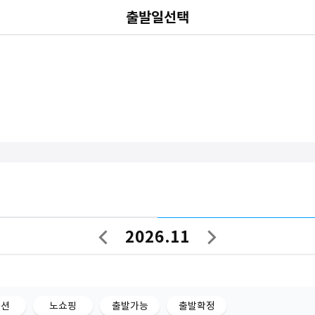
출발일선택
2026.11
이
다
전
음
달
달
옵션
노쇼핑
출발가능
출발확정