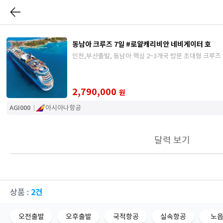
동남아 크루즈 7일 #로얄캐리비안 네비게이터 호
인천,부산출발, 동남아 핵심 2~3개국 방문 초대형 크루즈
2,790,000
원
AGI000
아시아나항공
달력 보기
2건
상품 :
오전출발
오후출발
국적항공
실속항공
노