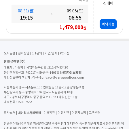
진에어
08.31(월)
09.05(토)
19:15
06:55
예약가능
1,479,000
원~
오시는길
전화상담
1:1문의
기업/단체
PC버전
참좋은여행(주)
대표자 : 이종혁│사업자등록번호 : 211-87-93420
[사업자정보확인]
통신판매업신고 : 제2017-서울중구-1407호
개인정보관리 책임자 : 이규식 privacy@verygoodtour.com
서울특별시 중구 서소문로 135 연호빌딩 11층~12층 참좋은여행
부산광역시 동구 중앙대로 192 한국교직원공제회 10층
대구 • 경북 대구광역시 중구 동덕로 167 KT타워 신관 11층
대표전화 :
1588-7557
개인정보처리방침
회사소개
이용약관
여행약관
여행자보험
고객센터
참좋은여행(주)은 개별 항공권과 호텔 숙박권 판매에 대하여 통신판매중개자로서 통신 판매의 당
사자가 아니며 해당 상품의 거래 정보 및 거래 등에 대해 책임을 지지 않습니다. Copyright ⓒ 참