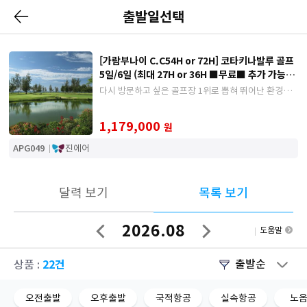
출발일선택
[가람부나이 C.C54H or 72H] 코타키나발루 골프
5일/6일 (최대 27H or 36H ■무료■ 추가 가능) #
호텔식 포함
다시 방문하고 싶은 골프장 1위로 뽑혀 뛰어난 환경과
서비스를 인정받은 곳!
1,179,000
원
APG049
진에어
달력 보기
목록 보기
2026.08
도움말
이
다
전
음
달
달
22건
출발순
상품 :
오전출발
오후출발
국적항공
실속항공
노