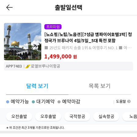
출발일선택
프리미엄
[노쇼핑/노팁/노옵션][7성급 엠파이어호텔3박] 청
정국가 브루나이 4일/5일_5대 특전 포함
■ 25년도 패키지 송출 1위 & 여행후기 NO. 1 ■ 여행
의 부담을 없앤 노쇼핑,노팁,노옵션으로 즐기는 올포함
1,499,000
원
브루나이 여행
APP7483
로열브루나이항공
달력 보기
목록 보기
예약가능
대기예약
예약마감
도움말
오전출발
오후출발
국적항공
실속항공
노
∗ 위 조건은 최근 3개월 기준으로만 조회됩니다.