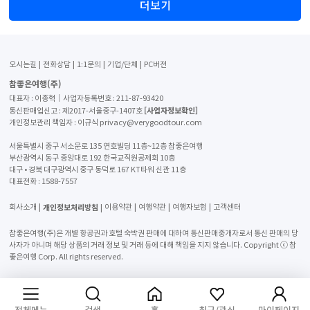
더보기
오시는길
전화상담
1:1문의
기업/단체
PC버전
참좋은여행(주)
대표자 : 이종혁│사업자등록번호 : 211-87-93420
[사업자정보확인]
통신판매업신고 : 제2017-서울중구-1407호
개인정보관리 책임자 : 이규식 privacy@verygoodtour.com
서울특별시 중구 서소문로 135 연호빌딩 11층~12층 참좋은여행
부산광역시 동구 중앙대로 192 한국교직원공제회 10층
대구 • 경북 대구광역시 중구 동덕로 167 KT타워 신관 11층
대표전화 :
1588-7557
개인정보처리방침
회사소개
이용약관
여행약관
여행자보험
고객센터
참좋은여행(주)은 개별 항공권과 호텔 숙박권 판매에 대하여 통신판매중개자로서 통신 판매의 당
사자가 아니며 해당 상품의 거래 정보 및 거래 등에 대해 책임을 지지 않습니다. Copyright ⓒ 참
좋은여행 Corp. All rights reserved.