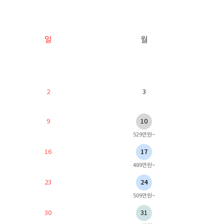
일
월
2
3
9
10
529만원~
16
17
489만원~
23
24
509만원~
30
31