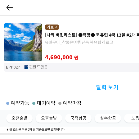
라르고
[나의 버킷리스트] ●직항● 북유럽 4국 12일 #2대
유일무이_참좋은여행 단독 북유럽 라르고
4,690,000
원
EPP027
핀란드항공
달력 보기
예약가능
대기예약
예약마감
오전출발
오후출발
국적항공
실속항공
노
∗ 위 조건은 최근 3개월 기준으로만 조회됩니다.