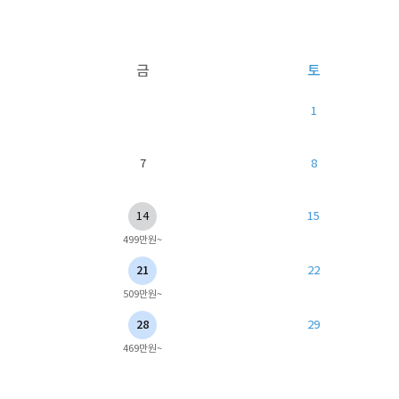
금
토
1
7
8
14
15
499만원~
21
22
509만원~
28
29
469만원~