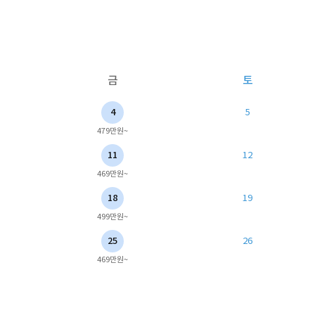
금
토
4
5
479만원~
11
12
469만원~
18
19
499만원~
25
26
469만원~