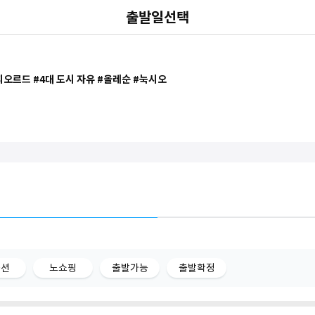
출발일선택
 피오르드 #4대 도시 자유 #올레순 #눅시오
옵션
노쇼핑
출발가능
출발확정