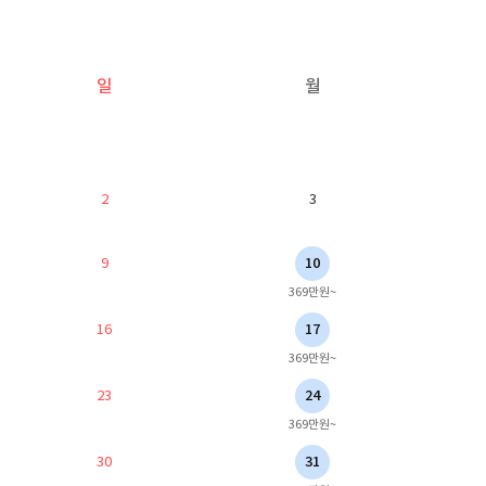
일
월
2
3
9
10
369만원~
16
17
369만원~
23
24
369만원~
30
31