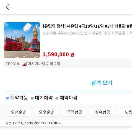
[유럽의 정석] 서유럽 4국10일/11일 #3대 박물관 
OZ(베르사유)/EK(A380탑승) / 서유럽 메인 지역들을 가득
3,590,000
원
EPP316
아시아나항공 외 2개
달력 보기
예약가능
대기예약
예약마감
오전출발
오후출발
국적항공
실속항공
노
∗ 위 조건은 최근 3개월 기준으로만 조회됩니다.