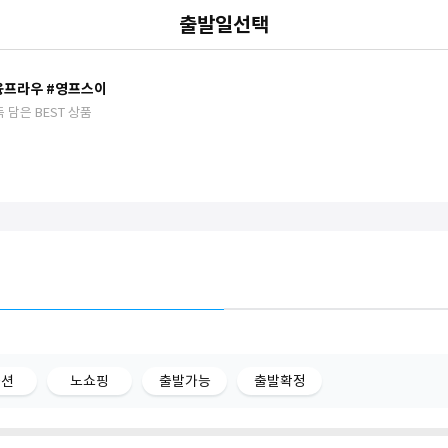
출발일선택
#융프라우 #영프스이
 담은 BEST 상품
옵션
노쇼핑
출발가능
출발확정