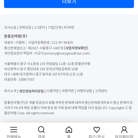
더보기
오시는길
전화상담
1:1문의
기업/단체
PC버전
참좋은여행(주)
대표자 : 이종혁│사업자등록번호 : 211-87-93420
[사업자정보확인]
통신판매업신고 : 제2017-서울중구-1407호
개인정보관리 책임자 : 이규식 privacy@verygoodtour.com
서울특별시 중구 서소문로 135 연호빌딩 11층~12층 참좋은여행
부산광역시 동구 중앙대로 192 한국교직원공제회 10층
대구 • 경북 대구광역시 중구 동덕로 167 KT타워 신관 11층
대표전화 :
1588-7557
개인정보처리방침
회사소개
이용약관
여행약관
여행자보험
고객센터
참좋은여행(주)은 개별 항공권과 호텔 숙박권 판매에 대하여 통신판매중개자로서 통신 판매의 당
사자가 아니며 해당 상품의 거래 정보 및 거래 등에 대해 책임을 지지 않습니다. Copyright ⓒ 참
좋은여행 Corp. All rights reserved.
전체메뉴
검색
홈
최근/관심
마이페이지