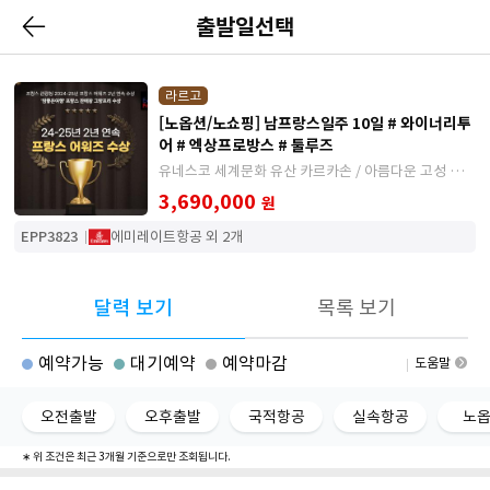
출발일선택
라르고
[노옵션/노쇼핑] 남프랑스일주 10일 # 와이너리투
어 # 엑상프로방스 # 툴루즈
유네스코 세계문화 유산 카르카손 / 아름다운 고성 쉬농
소 / 아름다운 남부 도시 아를 그리고 에즈
3,690,000
원
EPP3823
에미레이트항공 외 2개
달력 보기
목록 보기
예약가능
대기예약
예약마감
도움말
오전출발
오후출발
국적항공
실속항공
노
∗ 위 조건은 최근 3개월 기준으로만 조회됩니다.