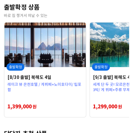
출발확정 상품
바로 짐 챙겨서 떠날 수 있는
출발확정
출발확정
[8/30 출발] 북해도 4일
[9/3 출발] 북해도 4
레이크 뷰 온천호텔 / 게뷔페+노미호다이/ 팁포
세계 단 두 곳! 모르온천/
함
3박/ 게 뷔페+주류 무제
1,399,000
1,299,000
원
원