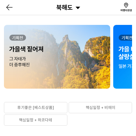
북해도
후기좋은 [베스트상품]
핵심일정 + 비에이
핵심일정 + 하코다테