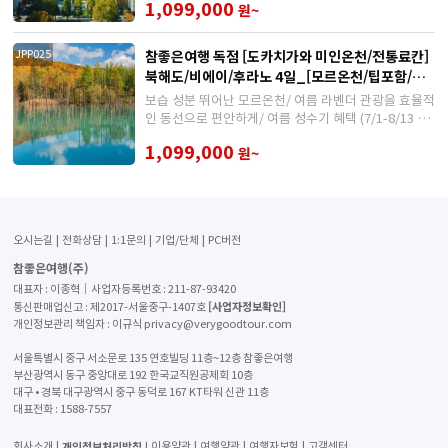
1,099,000
원~
참좋은여행 독점 [도카치가와 미인온천/전통료칸]
JPP025
북해도/비에이/후라노 4일_[모르온천/팁포함/게
뷔페/주류 무제한]
보습 성분 뛰어난 모르온천/ 여름 라벤더 관광을 효율적
인 동선으로 편안하게/ 여름 성수기 혜택 (7/1-8/13 오
후 출발, 100% 출발 보장/ 3인 가족 싱글차지 지원)
1,099,000
원~
오시는길
전화상담
1:1문의
기업/단체
PC버전
참좋은여행(주)
대표자 : 이종혁│사업자등록번호 : 211-87-93420
[사업자정보확인]
통신판매업신고 : 제2017-서울중구-1407호
개인정보관리 책임자 : 이규식 privacy@verygoodtour.com
서울특별시 중구 서소문로 135 연호빌딩 11층~12층 참좋은여행
부산광역시 동구 중앙대로 192 한국교직원공제회 10층
대구 • 경북 대구광역시 중구 동덕로 167 KT타워 신관 11층
대표전화 :
1588-7557
개인정보처리방침
회사소개
이용약관
여행약관
여행자보험
고객센터