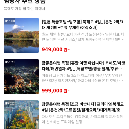
담당자 추천 상품
북해도 가장 잘 하는 여행사
[힐튼 특급호텔+팁포함] 북해도 4일_[온천 2박/3
JPP088
대 게뷔페+주류 무제한/야식소바]
월드 체인 힐튼/ 요테이산 전망 노천온천/ 일본 대표 체
인 도미인 무료 서비스/ 털게 포함+주류 무제한/ 5만원
상당 특전 제공
949,000
원~
참좋은여행 독점 [흔한 여행 아닙니다] 북해도/하코
JPP023
다테/해변열차 4일_[특급호텔/명물 털게/주류무
제한/팁포함]
미슐랭 그린가이드 3스타 하코다테 야경/ 우치우라만
해변열차/ 하치만자카/ 하코다테 4성급 온천 호텔/ 노
보리베츠 온천 호텔/ 시내 호텔
999,000
원~
참좋은여행 독점 [조금 비쌉니다] 프리미엄 북해도
JPP022
4일 [온천2박/모르온천/털게요리/3대게뷔페/호텔
디너뷔페2회/팁포함]
다녀오신 고객분들이 검증하고, 가이드와 항공사 직원
이 선호하는 프리미엄 일정