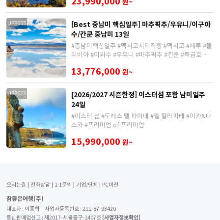
23,990,000
원~
[Best 중남미 핵심일주] 마추픽추/우유니/이구아
UPP665
수/칸쿤 중남미 13일
#중남미핵심일주 #멕시코시티직항 #멕시코 #페루 #볼
리비아 #이과수 #우유니 #마추픽추 #칸쿤 #특급호텔숙
박
13,776,000
원~
[2026/2027 시즌한정] 이스터섬 포함 남미일주
UPP623
24일
#이스터 섬 #토레스 델 파이네 #엘 칼라파테 #이카&나
스카 #프리미엄 of 프리미엄
15,990,000
원~
오시는길
전화상담
1:1문의
기업/단체
PC버전
참좋은여행(주)
대표자 : 이종혁│사업자등록번호 : 211-87-93420
[사업자정보확인]
통신판매업신고 : 제2017-서울중구-1407호