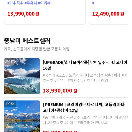
#마추픽추 #우유니 #이과수
#
13,990,000
12,490,000
원
원
중남미 베스트셀러
가족, 친구들에게 자랑할 만한 고품격 여행
[UPGRADE/최다모객상품] 남미일주+파타고니아
UPP670
16일
#국적기 #노쇼핑노옵션 #최다모객상품 #칼라파테 #마
추픽추 #우유니 #이과수 #빙하미니트래킹
18,990,000
원~
[ PREMIUM ] 프리미엄은 다르니까, 고품격 파타
UPP621
고니아+중남미 22일
#중남미 7개국 완전일주 #프리미엄 #파타고니아 #우유
니 #마추픽추 #이과수 #콜롬비아 #멕시코