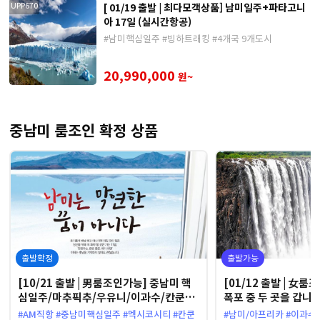
[ 01/19 출발 | 최다모객상품] 남미일주+파타고니
UPP670
아 17일 (실시간항공)
#남미핵심일주 #빙하트래킹 #4개국 9개도시
20,990,000
원~
중남미 룸조인 확정 상품
출발확정
출발가능
[10/21 출발 | 男룸조인가능] 중남미 핵
[01/12 출발 | 女룸
심일주/마추픽추/우유니/이과수/칸쿤
폭포 중 두 곳을 갑니다] 아프리카 빅
13일
아 폭포 & 남미 12일
#AM직항 #중남미핵심일주 #멕시코시티 #칸쿤
#남미/아프리카 #이과수