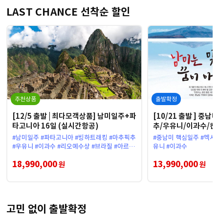
LAST CHANCE 선착순 할인
추천상품
출발확정
[12/5 출발 | 최다모객상품] 남미일주+파
[10/21 출발 ] 중
타고니아 16일 (실시간항공)
추/우유니/이과수/칸쿤
#남미일주 #파타고니아 #빙하트래킹 #마추픽추
#중남미 핵심일주 #멕시코
#우유니 #이과수 #리오예수상 #브라질 #아르헨
유니 #이과수
티나 #페루 #볼리비아
18,990,000
13,990,000
원
원
고민 없이 출발확정