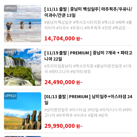
[ 11/11 출발 | 중남미 핵심일주] 마추픽추/우유니/
UPP665
이과수/칸쿤 13일
#중남미핵심일주 #멕시코시티직항 #멕시코 #페루 #볼
리비아 #이과수 #우유니 #마추픽추 #칸쿤 #특급호텔숙
박
14,704,000
원~
[ 11/19 출발 | PREMIUM ] 중남미 7개국 + 파타고
UPP621
니아 22일
#프리미엄중남미 #멕시코직항 #중남미완전일주 #7개
국 #파타고니아 #빙하트래킹
24,490,000
원~
[01/13 출발 | PREMIUM ] 남미일주+이스터섬 24
UPP623
일
#남미완전일주 #이스터섬 2박3일 #이카/나스카 #파타
고니아 #마추픽추 #이과수 #칠레 #빙하
29,990,000
원~