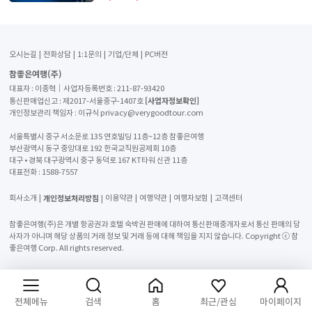
오시는길
전화상담
1:1문의
기업/단체
PC버전
참좋은여행(주)
대표자 : 이종혁│사업자등록번호 : 211-87-93420
[사업자정보확인]
통신판매업신고 : 제2017-서울중구-1407호
개인정보관리 책임자 : 이규식 privacy@verygoodtour.com
서울특별시 중구 서소문로 135 연호빌딩 11층~12층 참좋은여행
부산광역시 동구 중앙대로 192 한국교직원공제회 10층
대구 • 경북 대구광역시 중구 동덕로 167 KT타워 신관 11층
대표전화 :
1588-7557
개인정보처리방침
회사소개
이용약관
여행약관
여행자보험
고객센터
참좋은여행(주)은 개별 항공권과 호텔 숙박권 판매에 대하여 통신판매중개자로서 통신 판매의 당
사자가 아니며 해당 상품의 거래 정보 및 거래 등에 대해 책임을 지지 않습니다. Copyright ⓒ 참
좋은여행 Corp. All rights reserved.
전체메뉴
검색
홈
최근/관심
마이페이지