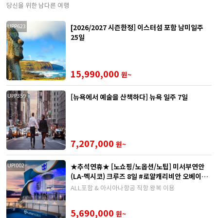
당신을 위한 남다른 여행
[2026/2027 시즌한정] 이스터섬 포함 남미일주
UPP623
25일
15,990,000
원~
[뉴욕에서 예술을 산책하다] 뉴욕 일주 7일
UPP359
7,207,000
원~
★추석연휴★ [노쇼핑/노옵션/노팁] 미서부연안
UPI002
(LA-멕시코) 크루즈 8일 #로얄캐리비안 오베이션
호
ALL포함 & 아시아나항공 직항 왕복 이용
5,690,000
원~