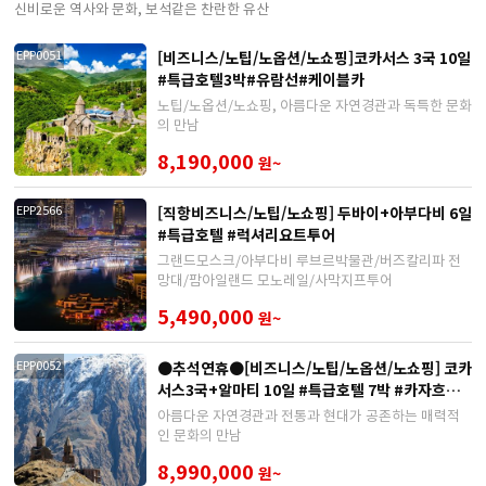
신비로운 역사와 문화, 보석같은 찬란한 유산
[비즈니스/노팁/노옵션/노쇼핑]코카서스 3국 10일
EPP0051
#특급호텔3박#유람선#케이블카
노팁/노옵션/노쇼핑, 아름다운 자연경관과 독특한 문화
의 만남
8,190,000
원~
[직항비즈니스/노팁/노쇼핑] 두바이+아부다비 6일
EPP2566
#특급호텔 #럭셔리요트투어
그랜드모스크/아부다비 루브르박물관/버즈칼리파 전
망대/팜아일랜드 모노레일/사막지프투어
5,490,000
원~
●추석연휴●[비즈니스/노팁/노옵션/노쇼핑] 코카
EPP0052
서스3국+알마티 10일 #특급호텔 7박 #카자흐스
탄
아름다운 자연경관과 전통과 현대가 공존하는 매력적
인 문화의 만남
8,990,000
원~