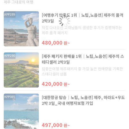
제주 그대로의 여행
[여행후기 만족도 1위｜노팁,노옵션] 제주의 품격
KPP289
2박3일
직접 다녀오신 고객님들의 생생한 후기가 증명해주는
제주 품격 패키지
480,000
원~
[제주 패키지 판매율 1위｜노팁,노옵션] 제주의 스
KPP290
테디셀러 2박3일
참좋은여행 제주패키지 중 가장 높은 판매량을 기록한
스테디셀러 상품
420,000
원~
[대한항공 탑승｜노팁, 노옵션] 제주, 마라도+우도
KPP085
2박 3일_국내 여행자보험 가입
497,000
원~