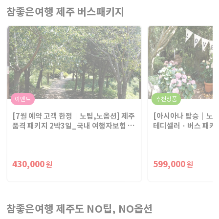
참좋은여행 제주 버스패키지
이벤트
추천상품
[7월 예약 고객 한정｜노팁,노옵션] 제주
[아시아나 탑승｜노팁,
품격 패키지 2박3일_국내 여행자보험 가
테디셀러 · 버스 패키
입
행자보험 가입
430,000
599,000
원
원
참좋은여행 제주도 NO팁, NO옵션