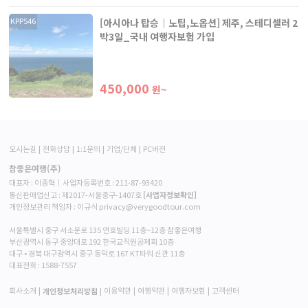
[아시아나 탑승｜노팁,노옵션] 제주, 스테디셀러 2
KPP546
박3일_국내 여행자보험 가입
450,000
원~
오시는길
전화상담
1:1문의
기업/단체
PC버전
참좋은여행(주)
대표자 : 이종혁│사업자등록번호 : 211-87-93420
[사업자정보확인]
통신판매업신고 : 제2017-서울중구-1407호
개인정보관리 책임자 : 이규식 privacy@verygoodtour.com
서울특별시 중구 서소문로 135 연호빌딩 11층~12층 참좋은여행
부산광역시 동구 중앙대로 192 한국교직원공제회 10층
대구 • 경북 대구광역시 중구 동덕로 167 KT타워 신관 11층
대표전화 :
1588-7557
개인정보처리방침
회사소개
이용약관
여행약관
여행자보험
고객센터