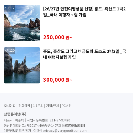
[26/27년 안전여행상품 선정] 홍도, 흑산도 1박2
KPI112
일_국내 여행자보험 가입
250,000
원~
홍도, 흑산도 그리고 비금도와 도초도 2박3일_국
KPI120
내 여행자보험 가입
300,000
원~
오시는길
전화상담
1:1문의
기업/단체
PC버전
참좋은여행(주)
대표자 : 이종혁│사업자등록번호 : 211-87-93420
[사업자정보확인]
통신판매업신고 : 제2017-서울중구-1407호
개인정보관리 책임자 : 이규식 privacy@verygoodtour.com