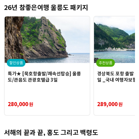
26년 참좋은여행 울릉도 패키지
할인상품
추천상품
특가★ [묵호항출발/쾌속선탑승] 울릉
경상북도 포항 출발 울
도/관음도 관광호텔급 3일
일 _국내 여행자보험
280,000
289,000
원
원
서해의 끝과 끝, 홍도 그리고 백령도